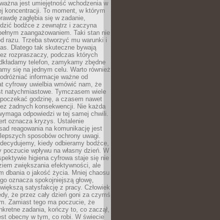
 ważna jest umiejętność wchodzenia w
ej koncentracji. To moment, w którym
rawdę zagłębia się w zadanie,
edzić bodźce z zewnątrz i zaczyna
pełnym zaangażowaniem. Taki stan nie
od razu. Trzeba stworzyć mu warunki i
as. Dlatego tak skuteczne bywają
bez rozpraszaczy, podczas których
dkładamy telefon, zamykamy zbędne
iamy się na jednym celu. Warto również
 odróżniać informacje ważne od
at cyfrowy uwielbia wmówić nam, że
st natychmiastowe. Tymczasem wiele
poczekać godzinę, a czasem nawet
bez żadnych konsekwencji. Nie każda
ymaga odpowiedzi w tej samej chwili.
ert oznacza kryzys. Ustalenie
sad reagowania na komunikację jest
jlepszych sposobów ochrony uwagi.
 decydujemy, kiedy odbieramy bodźce,
 poczucie wpływu na własny dzień. W
spektywie higiena cyfrowa staje się nie
ziem zwiększania efektywności, ale
m dbania o jakość życia. Mniej chaosu
go oznacza spokojniejszą głowę,
 większą satysfakcję z pracy. Człowiek
edy, że przez cały dzień goni za czymś
m. Zamiast tego ma poczucie, że
kretne zadania, kończy to, co zaczął,
est obecny w tym, co robi. W świecie