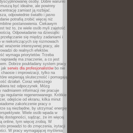
dyscyplinowanej osoby. Dobre warunki
 muszą być idealne, ale powinny
centrację zamiast ją rozbijać.
sza, odpowiednie światło i jasno
danie potrafią zrobić więcej niż
 ambitne postanowienia. Ciekawym
est też to, że wiele osób myli zajętość
ością. Odpowiadanie na dziesiątki
przełączanie się między zadaniami i
o w niekończących się rozmowach
ć wrażenie intensywnej pracy, ale
rowadzi do realnych efektów.
ść wymaga priorytetów. Trzeba
 naprawdę ma znaczenie, a co jest
mem. Dobrze poukładany system pracy
ę jak
serwis dla profesjonalistów
bo nie
 chaosie i improwizacji, tylko na
tóre wspierają skuteczność i pomagają
kość działań. Coraz większego
abiera też odpoczynek. Mózg
 nadmiarem informacji nie pracuje
zgu regularnie regenerowanego. Krótkie
cer, odejście od ekranu, kilka minut
świadome zakończenie pracy o
rze są niezbędne, by utrzymać energię
perspektywie. Wiele osób wpada w
łej dostępności, sądząc, że im więcej
 online, tym więcej zrobią. W
sto prowadzi to do zmęczenia, irytacji
kości. W pracy wymagającej myślenia