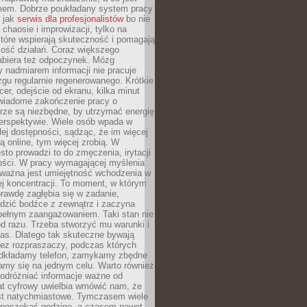
mem. Dobrze poukładany system pracy
ę jak
serwis dla profesjonalistów
bo nie
 chaosie i improwizacji, tylko na
tóre wspierają skuteczność i pomagają
kość działań. Coraz większego
abiera też odpoczynek. Mózg
 nadmiarem informacji nie pracuje
zgu regularnie regenerowanego. Krótkie
cer, odejście od ekranu, kilka minut
świadome zakończenie pracy o
rze są niezbędne, by utrzymać energię
perspektywie. Wiele osób wpada w
łej dostępności, sądząc, że im więcej
 online, tym więcej zrobią. W
sto prowadzi to do zmęczenia, irytacji
kości. W pracy wymagającej myślenia
 ważna jest umiejętność wchodzenia w
ej koncentracji. To moment, w którym
rawdę zagłębia się w zadanie,
edzić bodźce z zewnątrz i zaczyna
pełnym zaangażowaniem. Taki stan nie
od razu. Trzeba stworzyć mu warunki i
as. Dlatego tak skuteczne bywają
bez rozpraszaczy, podczas których
dkładamy telefon, zamykamy zbędne
iamy się na jednym celu. Warto również
 odróżniać informacje ważne od
at cyfrowy uwielbia wmówić nam, że
st natychmiastowe. Tymczasem wiele
poczekać godzinę, a czasem nawet