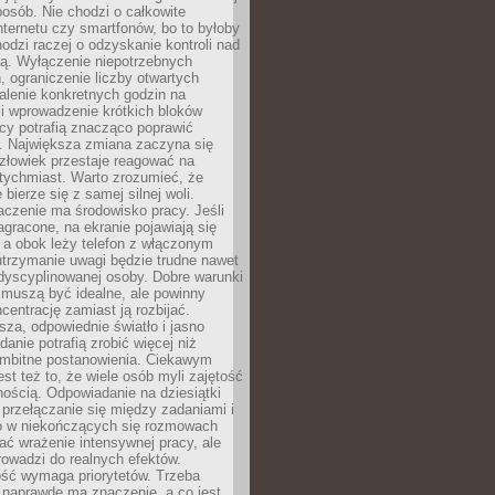
osób. Nie chodzi o całkowite
nternetu czy smartfonów, bo to byłoby
hodzi raczej o odzyskanie kontroli nad
ą. Wyłączenie niepotrzebnych
 ograniczenie liczby otwartych
stalenie konkretnych godzin na
i wprowadzenie krótkich bloków
acy potrafią znacząco poprawić
. Największa zmiana zaczyna się
złowiek przestaje reagować na
tychmiast. Warto zrozumieć, że
 bierze się z samej silnej woli.
czenie ma środowisko pracy. Jeśli
zagracone, na ekranie pojawiają się
y, a obok leży telefon z włączonym
utrzymanie uwagi będzie trudne nawet
dyscyplinowanej osoby. Dobre warunki
 muszą być idealne, ale powinny
centrację zamiast ją rozbijać.
sza, odpowiednie światło i jasno
danie potrafią zrobić więcej niż
 ambitne postanowienia. Ciekawym
est też to, że wiele osób myli zajętość
ością. Odpowiadanie na dziesiątki
przełączanie się między zadaniami i
o w niekończących się rozmowach
ć wrażenie intensywnej pracy, ale
rowadzi do realnych efektów.
ść wymaga priorytetów. Trzeba
 naprawdę ma znaczenie, a co jest