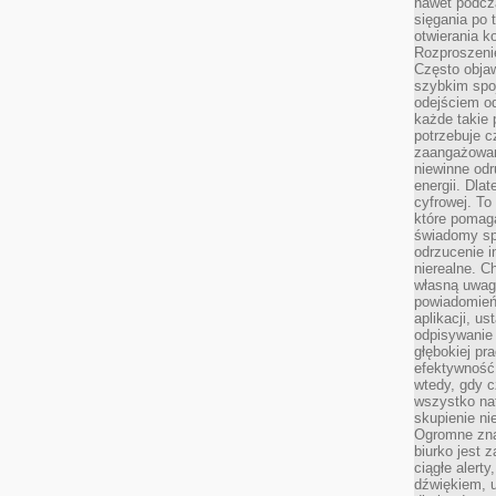
nawet podcz
sięgania po 
otwierania k
Rozproszenie
Często obja
szybkim spo
odejściem o
każde takie 
potrzebuje c
zaangażowan
niewinne odr
energii. Dla
cyfrowej. To
które pomaga
świadomy sp
odrzucenie i
nierealne. C
własną uwag
powiadomień,
aplikacji, u
odpisywanie 
głębokiej pr
efektywność
wtedy, gdy c
wszystko na
skupienie nie
Ogromne zna
biurko jest 
ciągłe alert
dźwiękiem, 