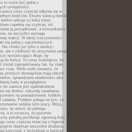
su to może być jedna z
ych umiejętności.
 praca coraz częściej odbywa się w
pełnym bodźców. Ekrany świecą niemal
telefon wibruje co kilka minut,
lowa zapełnia się szybciej, niż
tanie ją porządkować, a komunikatory
enie, że wszystko wymaga
wej reakcji. W takiej rzeczywistości
ało się jedną z najcenniejszych
. Nie chodzi już tylko o wiedzę i
e, ale o zdolność do utrzymania uwagi
eczy wystarczająco długo, by
ją do końca. To coraz trudniejsze, bo
t został zaprojektowany tak, by stale
asz czas. Wiele osób zauważa, że
as prostych obowiązków mają odruch
telefon, sprawdzania wiadomości albo
olejnej karty w przeglądarce.
 nie zawsze jest spektakularne.
wia się drobno: sekundą zawahania,
jrzeniem na powiadomienie, krótkim
d zadania. Problem polega na tym, że
przerwanie osłabia rytm pracy. Mózg
zasu, by wrócić do pełnego
ia, a to oznacza, że pozornie
uchy potrafią pochłonąć ogromną ilość
tego coraz częściej mówi się o higienie
 pojęcie obejmuje wszystkie działania,
ją korzystać z technologii w bardziej