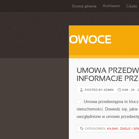
Archiwum
Strona główna
Ciepło
OWOCE
UMOWA PRZEDW
INFORMACJE PR
POSTED BY ADMIN
KWI - 26 - 
Umowa przedwstępna to klucz
nieruchomości. Dowiedz się, jakie
uwzględnione w umowie przedwstęp
CATEGORIES:
KAJAKI, ŻAGLE I S