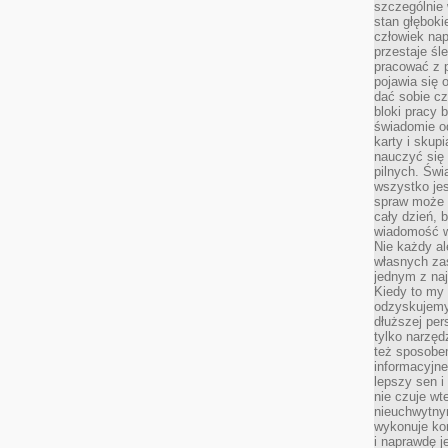
szczególnie
stan głęboki
człowiek nap
przestaje śl
pracować z 
pojawia się 
dać sobie cz
bloki pracy 
świadomie o
karty i skup
nauczyć się
pilnych. Świ
wszystko je
spraw może 
cały dzień, 
wiadomość w
Nie każdy al
własnych za
jednym z na
Kiedy to my
odzyskujemy
dłuższej per
tylko narzęd
też sposobe
informacyjne
lepszy sen i
nie czuje wt
nieuchwytny
wykonuje kon
i naprawdę j