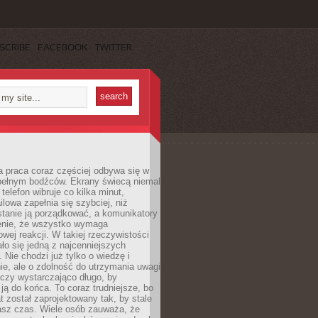
SCRIBE
FACEBOOK
TWITTER
 praca coraz częściej odbywa się w
pełnym bodźców. Ekrany świecą niemal
telefon wibruje co kilka minut,
lowa zapełnia się szybciej, niż
tanie ją porządkować, a komunikatory
enie, że wszystko wymaga
wej reakcji. W takiej rzeczywistości
ało się jedną z najcenniejszych
. Nie chodzi już tylko o wiedzę i
e, ale o zdolność do utrzymania uwagi
eczy wystarczająco długo, by
ją do końca. To coraz trudniejsze, bo
t został zaprojektowany tak, by stale
asz czas. Wiele osób zauważa, że