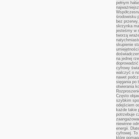
pełnym hała
najważniejsz
Współczesna
środowisku 
bez przerwy, 
skrzynka mai
jesteśmy w s
tworzą wraż
natychmiasto
skupienie st
umiejętności
doświadczeni
na jednej rz
doprowadzić 
cyfrowy świa
walczyć o n
nawet podcz
sięgania po 
otwierania k
Rozproszenie
Często obja
szybkim spo
odejściem o
każde takie 
potrzebuje c
zaangażowan
niewinne odr
energii. Dla
cyfrowej. To
które pomaga