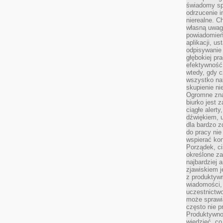
świadomy sp
odrzucenie i
nierealne. C
własną uwag
powiadomień,
aplikacji, u
odpisywanie 
głębokiej pr
efektywność
wtedy, gdy c
wszystko na
skupienie nie
Ogromne zna
biurko jest 
ciągłe alert
dźwiękiem, 
dla bardzo z
do pracy nie
wspierać kon
Porządek, ci
określone za
najbardziej
zjawiskiem j
z produktywn
wiadomości, 
uczestnictw
może sprawia
często nie p
Produktywno
wiedzieć, co