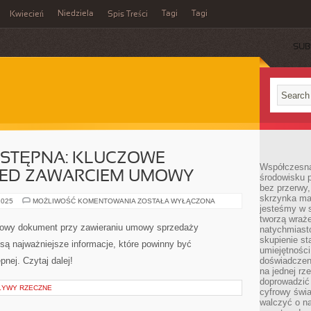
Niedziela
Tagi
Tagi
Kwiecień
Spis Treści
SUB
STĘPNA: KLUCZOWE
Współczesna
ZED ZAWARCIEM UMOWY
środowisku 
bez przerwy, 
skrzynka mai
UMOWA
2025
MOŻLIWOŚĆ KOMENTOWANIA
ZOSTAŁA WYŁĄCZONA
jesteśmy w s
PRZEDWSTĘPNA:
KLUCZOWE
tworzą wraż
INFORMACJE
owy dokument przy zawieraniu umowy sprzedaży
natychmiasto
PRZED
ZAWARCIEM
skupienie st
 są najważniejsze informacje, które powinny być
UMOWY
umiejętności
nej. Czytaj dalej!
doświadczeni
na jednej rz
doprowadzić 
PŁYWY RZECZNE
cyfrowy świa
walczyć o n