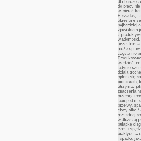
dla bardzo z
do pracy nie
wspierać kon
Porządek, ci
określone za
najbardziej
zjawiskiem j
z produktywn
wiadomości, 
uczestnictw
może sprawia
często nie p
Produktywno
wiedzieć, co
jedynie szu
działa troch
opiera się na
procesach, k
utrzymać ja
znaczenia n
przemęczony
lepiej od mó
przerwy, spa
ciszy albo 
rozsądnej po
w dłuższej 
pułapkę ciąg
czasu spędzą
praktyce czę
i spadku ja