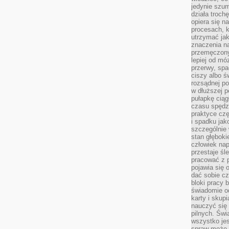
jedynie szu
działa troch
opiera się na
procesach, k
utrzymać ja
znaczenia n
przemęczony
lepiej od mó
przerwy, spa
ciszy albo 
rozsądnej po
w dłuższej 
pułapkę ciąg
czasu spędzą
praktyce czę
i spadku ja
szczególnie
stan głęboki
człowiek nap
przestaje śl
pracować z 
pojawia się 
dać sobie cz
bloki pracy 
świadomie o
karty i skup
nauczyć się
pilnych. Świ
wszystko je
spraw może 