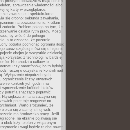
as prostych obowiązków mają odruch
telefon, sprawdzania wiadomości albo
olejnej karty w przeglądarce.
 nie zawsze jest spektakularne.
wia się drobno: sekundą zawahania,
jrzeniem na powiadomienie, krótkim
d zadania. Problem polega na tym, że
przerwanie osłabia rytm pracy. Mózg
zasu, by wrócić do pełnego
ia, a to oznacza, że pozornie
uchy potrafią pochłonąć ogromną ilość
tego coraz częściej mówi się o higienie
 pojęcie obejmuje wszystkie działania,
ją korzystać z technologii w bardziej
osób. Nie chodzi o całkowite
nternetu czy smartfonów, bo to byłoby
hodzi raczej o odzyskanie kontroli nad
ą. Wyłączenie niepotrzebnych
 ograniczenie liczby otwartych
stalenie konkretnych godzin na
i wprowadzenie krótkich bloków
acy potrafią znacząco poprawić
. Największa zmiana zaczyna się
złowiek przestaje reagować na
tychmiast. Warto zrozumieć, że
 bierze się z samej silnej woli.
czenie ma środowisko pracy. Jeśli
zagracone, na ekranie pojawiają się
y, a obok leży telefon z włączonym
utrzymanie uwagi będzie trudne nawet