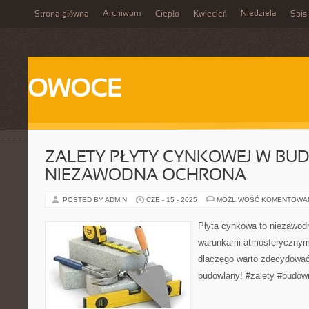
Archiwum
Niedziela
Strona główna
Ciepło
Kwiecień
Spis 
OWOCE
ZALETY PŁYTY CYNKOWEJ W BUD
NIEZAWODNA OCHRONA
POSTED BY ADMIN
CZE - 15 - 2025
MOŻLIWOŚĆ KOMENTOWA
Płyta cynkowa to niezawod
warunkami atmosferycznymi
dlaczego warto zdecydować 
budowlany! #zalety #budow