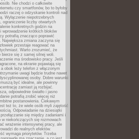
osób. Nie chodzi o całkowite
nternetu czy smartfonów, bo to byłoby
hodzi raczej o odzyskanie kontroli nad
ą. Wyłączenie niepotrzebnych
 ograniczenie liczby otwartych
stalenie konkretnych godzin na
i wprowadzenie krótkich bloków
acy potrafią znacząco poprawić
. Największa zmiana zaczyna się
złowiek przestaje reagować na
tychmiast. Warto zrozumieć, że
 bierze się z samej silnej woli.
czenie ma środowisko pracy. Jeśli
zagracone, na ekranie pojawiają się
y, a obok leży telefon z włączonym
utrzymanie uwagi będzie trudne nawet
dyscyplinowanej osoby. Dobre warunki
 muszą być idealne, ale powinny
centrację zamiast ją rozbijać.
sza, odpowiednie światło i jasno
danie potrafią zrobić więcej niż
 ambitne postanowienia. Ciekawym
est też to, że wiele osób myli zajętość
ością. Odpowiadanie na dziesiątki
przełączanie się między zadaniami i
o w niekończących się rozmowach
ć wrażenie intensywnej pracy, ale
rowadzi do realnych efektów.
ść wymaga priorytetów. Trzeba
 naprawdę ma znaczenie, a co jest