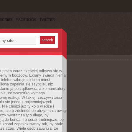
SCRIBE
FACEBOOK
TWITTER
 praca coraz częściej odbywa się w
pełnym bodźców. Ekrany świecą niemal
telefon wibruje co kilka minut,
lowa zapełnia się szybciej, niż
tanie ją porządkować, a komunikatory
enie, że wszystko wymaga
wej reakcji. W takiej rzeczywistości
ało się jedną z najcenniejszych
. Nie chodzi już tylko o wiedzę i
e, ale o zdolność do utrzymania uwagi
eczy wystarczająco długo, by
ją do końca. To coraz trudniejsze, bo
t został zaprojektowany tak, by stale
asz czas. Wiele osób zauważa, że