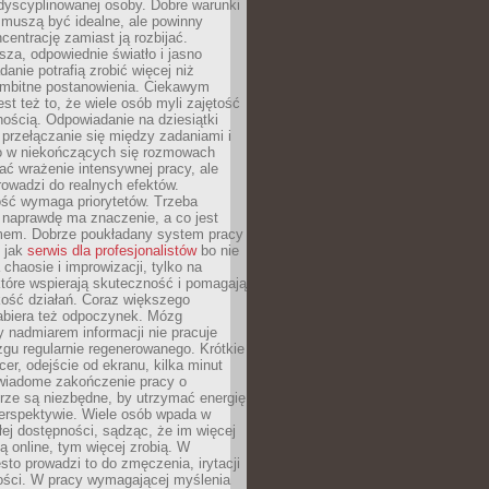
dyscyplinowanej osoby. Dobre warunki
 muszą być idealne, ale powinny
centrację zamiast ją rozbijać.
sza, odpowiednie światło i jasno
danie potrafią zrobić więcej niż
 ambitne postanowienia. Ciekawym
est też to, że wiele osób myli zajętość
ością. Odpowiadanie na dziesiątki
przełączanie się między zadaniami i
o w niekończących się rozmowach
ć wrażenie intensywnej pracy, ale
rowadzi do realnych efektów.
ść wymaga priorytetów. Trzeba
 naprawdę ma znaczenie, a co jest
mem. Dobrze poukładany system pracy
ę jak
serwis dla profesjonalistów
bo nie
 chaosie i improwizacji, tylko na
tóre wspierają skuteczność i pomagają
kość działań. Coraz większego
abiera też odpoczynek. Mózg
 nadmiarem informacji nie pracuje
zgu regularnie regenerowanego. Krótkie
cer, odejście od ekranu, kilka minut
świadome zakończenie pracy o
rze są niezbędne, by utrzymać energię
perspektywie. Wiele osób wpada w
łej dostępności, sądząc, że im więcej
 online, tym więcej zrobią. W
sto prowadzi to do zmęczenia, irytacji
kości. W pracy wymagającej myślenia