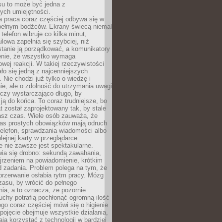
su to może być jedna z
ych umiejętności.
 praca coraz częściej odbywa się w
pełnym bodźców. Ekrany świecą niemal
telefon wibruje co kilka minut,
lowa zapełnia się szybciej, niż
tanie ją porządkować, a komunikatory
enie, że wszystko wymaga
wej reakcji. W takiej rzeczywistości
ało się jedną z najcenniejszych
. Nie chodzi już tylko o wiedzę i
e, ale o zdolność do utrzymania uwagi
eczy wystarczająco długo, by
ją do końca. To coraz trudniejsze, bo
t został zaprojektowany tak, by stale
asz czas. Wiele osób zauważa, że
as prostych obowiązków mają odruch
telefon, sprawdzania wiadomości albo
olejnej karty w przeglądarce.
 nie zawsze jest spektakularne.
wia się drobno: sekundą zawahania,
jrzeniem na powiadomienie, krótkim
d zadania. Problem polega na tym, że
przerwanie osłabia rytm pracy. Mózg
zasu, by wrócić do pełnego
ia, a to oznacza, że pozornie
uchy potrafią pochłonąć ogromną ilość
tego coraz częściej mówi się o higienie
 pojęcie obejmuje wszystkie działania,
ją korzystać z technologii w bardziej