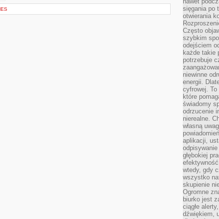
nawet podcz
sięgania po 
NES
otwierania k
Rozproszenie
Często obja
szybkim spo
odejściem o
każde takie 
potrzebuje c
zaangażowan
niewinne odr
energii. Dla
cyfrowej. To
które pomaga
świadomy sp
odrzucenie i
nierealne. C
własną uwag
powiadomień,
aplikacji, u
odpisywanie 
głębokiej pr
efektywność
wtedy, gdy c
wszystko na
skupienie nie
Ogromne zna
biurko jest 
ciągłe alert
dźwiękiem, 