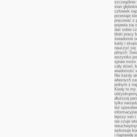
szczególnie
stan głęboki
człowiek nap
przestaje śl
pracować z 
pojawia się 
dać sobie cz
bloki pracy 
świadomie o
karty i skup
nauczyć się
pilnych. Świ
wszystko je
spraw może 
cały dzień, 
wiadomość w
Nie każdy al
własnych za
jednym z na
Kiedy to my
odzyskujemy
dłuższej per
tylko narzęd
też sposobe
informacyjne
lepszy sen i
nie czuje wt
nieuchwytny
wykonuje kon
i naprawdę j