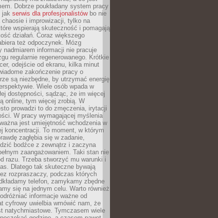
mem. Dobrze poukładany system pracy
ę jak
serwis dla profesjonalistów
bo nie
 chaosie i improwizacji, tylko na
tóre wspierają skuteczność i pomagają
kość działań. Coraz większego
abiera też odpoczynek. Mózg
 nadmiarem informacji nie pracuje
zgu regularnie regenerowanego. Krótkie
cer, odejście od ekranu, kilka minut
świadome zakończenie pracy o
rze są niezbędne, by utrzymać energię
perspektywie. Wiele osób wpada w
łej dostępności, sądząc, że im więcej
 online, tym więcej zrobią. W
sto prowadzi to do zmęczenia, irytacji
kości. W pracy wymagającej myślenia
 ważna jest umiejętność wchodzenia w
ej koncentracji. To moment, w którym
rawdę zagłębia się w zadanie,
edzić bodźce z zewnątrz i zaczyna
pełnym zaangażowaniem. Taki stan nie
od razu. Trzeba stworzyć mu warunki i
as. Dlatego tak skuteczne bywają
bez rozpraszaczy, podczas których
dkładamy telefon, zamykamy zbędne
iamy się na jednym celu. Warto również
 odróżniać informacje ważne od
at cyfrowy uwielbia wmówić nam, że
st natychmiastowe. Tymczasem wiele
poczekać godzinę, a czasem nawet