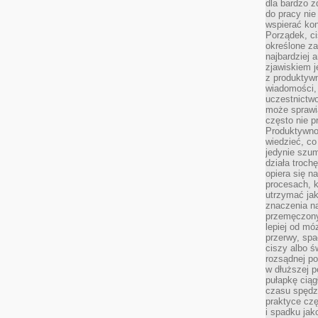
dla bardzo z
do pracy nie
wspierać kon
Porządek, ci
określone za
najbardziej
zjawiskiem j
z produktywn
wiadomości, 
uczestnictw
może sprawia
często nie p
Produktywno
wiedzieć, co
jedynie szu
działa troch
opiera się na
procesach, k
utrzymać ja
znaczenia n
przemęczony
lepiej od mó
przerwy, spa
ciszy albo 
rozsądnej po
w dłuższej 
pułapkę ciąg
czasu spędzą
praktyce czę
i spadku ja