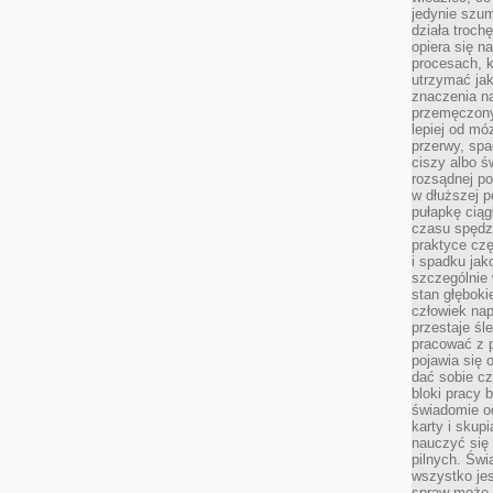
jedynie szu
działa troch
opiera się na
procesach, k
utrzymać ja
znaczenia n
przemęczony
lepiej od mó
przerwy, spa
ciszy albo 
rozsądnej po
w dłuższej 
pułapkę ciąg
czasu spędzą
praktyce czę
i spadku ja
szczególnie
stan głęboki
człowiek nap
przestaje śl
pracować z 
pojawia się 
dać sobie cz
bloki pracy 
świadomie o
karty i skup
nauczyć się
pilnych. Świ
wszystko je
spraw może 