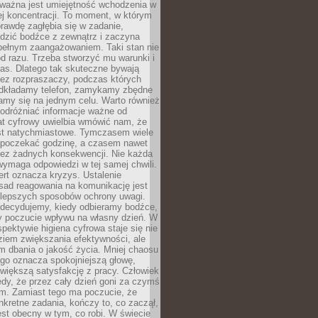
 ważna jest umiejętność wchodzenia w
ej koncentracji. To moment, w którym
rawdę zagłębia się w zadanie,
edzić bodźce z zewnątrz i zaczyna
pełnym zaangażowaniem. Taki stan nie
od razu. Trzeba stworzyć mu warunki i
as. Dlatego tak skuteczne bywają
bez rozpraszaczy, podczas których
dkładamy telefon, zamykamy zbędne
iamy się na jednym celu. Warto również
 odróżniać informacje ważne od
at cyfrowy uwielbia wmówić nam, że
st natychmiastowe. Tymczasem wiele
poczekać godzinę, a czasem nawet
bez żadnych konsekwencji. Nie każda
ymaga odpowiedzi w tej samej chwili.
ert oznacza kryzys. Ustalenie
sad reagowania na komunikację jest
jlepszych sposobów ochrony uwagi.
 decydujemy, kiedy odbieramy bodźce,
 poczucie wpływu na własny dzień. W
spektywie higiena cyfrowa staje się nie
ziem zwiększania efektywności, ale
m dbania o jakość życia. Mniej chaosu
go oznacza spokojniejszą głowę,
 większą satysfakcję z pracy. Człowiek
edy, że przez cały dzień goni za czymś
m. Zamiast tego ma poczucie, że
kretne zadania, kończy to, co zaczął,
est obecny w tym, co robi. W świecie