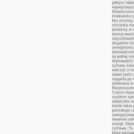
pełnym hała
najważniejsz
Współczesna
środowisku 
bez przerwy, 
skrzynka mai
jesteśmy w s
tworzą wraż
natychmiasto
skupienie st
umiejętności
doświadczeni
na jednej rz
doprowadzić 
cyfrowy świa
walczyć o n
nawet podcz
sięgania po 
otwierania k
Rozproszenie
Często obja
szybkim spo
odejściem o
każde takie 
potrzebuje c
zaangażowan
niewinne odr
energii. Dla
cyfrowej. To
które pomaga