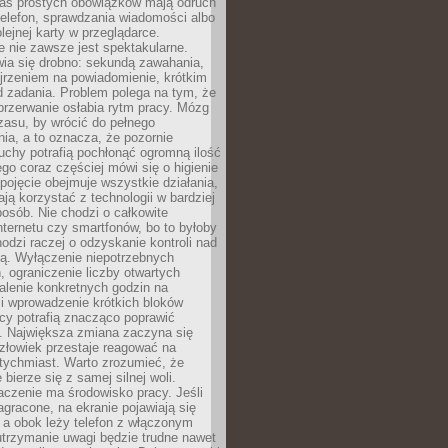
as prostych obowiązków mają odruch
telefon, sprawdzania wiadomości albo
olejnej karty w przeglądarce.
 nie zawsze jest spektakularne.
wia się drobno: sekundą zawahania,
jrzeniem na powiadomienie, krótkim
d zadania. Problem polega na tym, że
przerwanie osłabia rytm pracy. Mózg
zasu, by wrócić do pełnego
ia, a to oznacza, że pozornie
uchy potrafią pochłonąć ogromną ilość
tego coraz częściej mówi się o higienie
 pojęcie obejmuje wszystkie działania,
ją korzystać z technologii w bardziej
osób. Nie chodzi o całkowite
nternetu czy smartfonów, bo to byłoby
hodzi raczej o odzyskanie kontroli nad
ą. Wyłączenie niepotrzebnych
 ograniczenie liczby otwartych
stalenie konkretnych godzin na
i wprowadzenie krótkich bloków
acy potrafią znacząco poprawić
. Największa zmiana zaczyna się
złowiek przestaje reagować na
tychmiast. Warto zrozumieć, że
 bierze się z samej silnej woli.
czenie ma środowisko pracy. Jeśli
zagracone, na ekranie pojawiają się
y, a obok leży telefon z włączonym
utrzymanie uwagi będzie trudne nawet