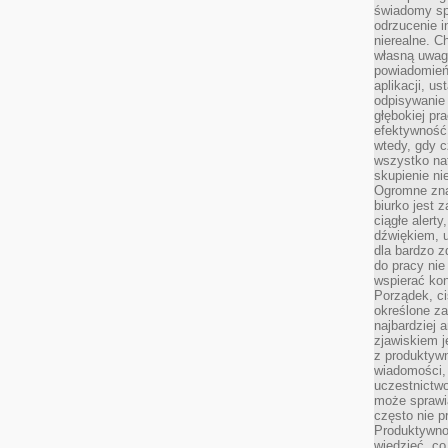
świadomy sp
odrzucenie i
nierealne. C
własną uwag
powiadomień,
aplikacji, u
odpisywanie 
głębokiej pr
efektywność
wtedy, gdy c
wszystko na
skupienie nie
Ogromne zna
biurko jest 
ciągłe alert
dźwiękiem, 
dla bardzo z
do pracy nie
wspierać kon
Porządek, ci
określone za
najbardziej
zjawiskiem j
z produktywn
wiadomości, 
uczestnictw
może sprawia
często nie p
Produktywno
wiedzieć, co