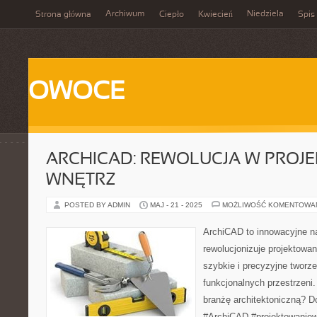
Archiwum
Niedziela
Strona główna
Ciepło
Kwiecień
Spis 
OWOCE
ARCHICAD: REWOLUCJA W PROJ
WNĘTRZ
POSTED BY ADMIN
MAJ - 21 - 2025
MOŻLIWOŚĆ KOMENTOWA
ArchiCAD to innowacyjne na
rewolucjonizuje projektowa
szybkie i precyzyjne tworz
funkcjonalnych przestrzeni.
branżę architektoniczną? D
#ArchiCAD #projektowaniew