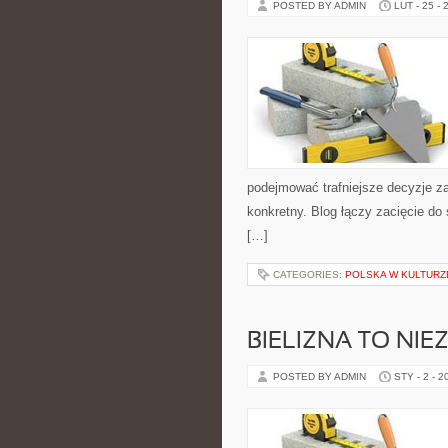
POSTED BY ADMIN
LUT - 25 - 
podejmować trafniejsze decyzje z
konkretny. Blog łączy zacięcie do
[…]
CATEGORIES:
POLSKA W KULTURZE
BIELIZNA TO NI
POSTED BY ADMIN
STY - 2 - 2