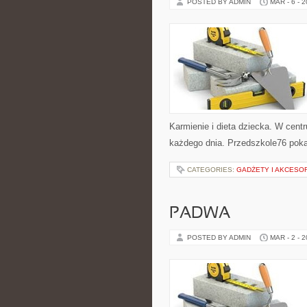
POSTED BY ADMIN
MAR - 6 - 
Karmienie i dieta dziecka. W centr
każdego dnia. Przedszkole76 poka
CATEGORIES:
GADŻETY I AKCESO
PADWA
POSTED BY ADMIN
MAR - 2 - 