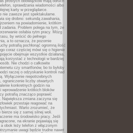
as prostych obowiązków mają odruch
telefon, sprawdzania wiadomości albo
olejnej karty w przeglądarce.
 nie zawsze jest spektakularne.
wia się drobno: sekundą zawahania,
jrzeniem na powiadomienie, krótkim
d zadania. Problem polega na tym, że
przerwanie osłabia rytm pracy. Mózg
zasu, by wrócić do pełnego
ia, a to oznacza, że pozornie
uchy potrafią pochłonąć ogromną ilość
tego coraz częściej mówi się o higienie
 pojęcie obejmuje wszystkie działania,
ją korzystać z technologii w bardziej
osób. Nie chodzi o całkowite
nternetu czy smartfonów, bo to byłoby
hodzi raczej o odzyskanie kontroli nad
ą. Wyłączenie niepotrzebnych
 ograniczenie liczby otwartych
stalenie konkretnych godzin na
i wprowadzenie krótkich bloków
acy potrafią znacząco poprawić
. Największa zmiana zaczyna się
złowiek przestaje reagować na
tychmiast. Warto zrozumieć, że
 bierze się z samej silnej woli.
czenie ma środowisko pracy. Jeśli
zagracone, na ekranie pojawiają się
y, a obok leży telefon z włączonym
utrzymanie uwagi będzie trudne nawet