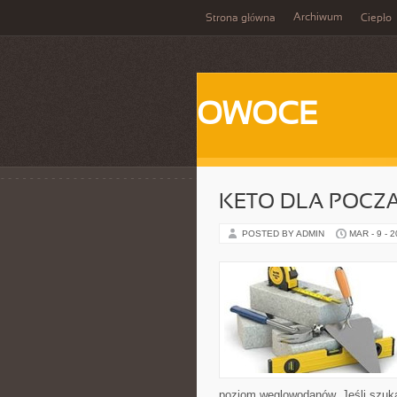
Archiwum
Strona główna
Ciepło
OWOCE
KETO DLA POCZ
POSTED BY ADMIN
MAR - 9 - 
poziom węglowodanów. Jeśli szukas