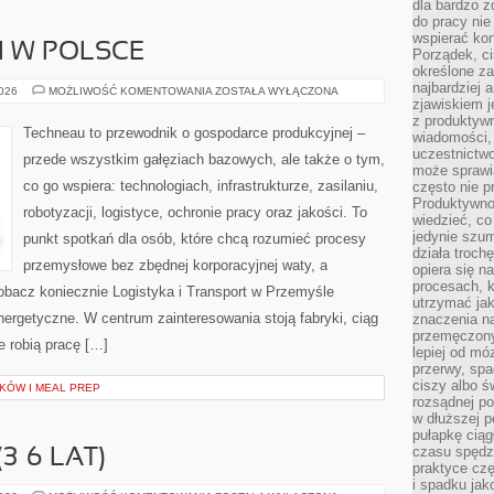
dla bardzo z
do pracy nie
wspierać kon
I W POLSCE
Porządek, ci
określone za
najbardziej
PRZEMYSŁ
2026
MOŻLIWOŚĆ KOMENTOWANIA
ZOSTAŁA WYŁĄCZONA
CIĘŻKI
zjawiskiem j
W
z produktywn
POLSCE
Techneau to przewodnik o gospodarce produkcyjnej –
wiadomości, 
uczestnictw
przede wszystkim gałęziach bazowych, ale także o tym,
może sprawia
co go wspiera: technologiach, infrastrukturze, zasilaniu,
często nie p
Produktywno
robotyzacji, logistyce, ochronie pracy oraz jakości. To
wiedzieć, co
jedynie szu
punkt spotkań dla osób, które chcą rozumieć procesy
działa troch
przemysłowe bez zbędnej korporacyjnej waty, a
opiera się na
procesach, k
obacz koniecznie Logistyka i Transport w Przemyśle
utrzymać ja
ergetyczne. W centrum zainteresowania stoją fabryki, ciąg
znaczenia n
przemęczony
e robią pracę […]
lepiej od mó
przerwy, spa
ciszy albo 
KÓW I MEAL PREP
rozsądnej po
w dłuższej 
pułapkę ciąg
czasu spędzą
3–6 LAT)
praktyce czę
i spadku ja