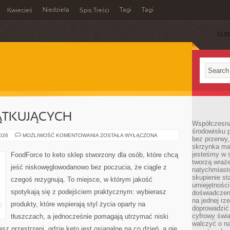
Niedziela
Tagi
Tagi
Kwiecień
Spis Treści
SUB
ĄTKUJĄCYCH
Współczesna
środowisku 
KETO
2026
MOŻLIWOŚĆ KOMENTOWANIA
ZOSTAŁA WYŁĄCZONA
bez przerwy, 
DLA
skrzynka mai
POCZĄTKUJĄCYCH
jesteśmy w s
FoodForce to keto sklep stworzony dla osób, które chcą
tworzą wraż
jeść niskowęglowodanowo bez poczucia, że ciągle z
natychmiasto
skupienie st
czegoś rezygnują. To miejsce, w którym jakość
umiejętności
spotykają się z podejściem praktycznym: wybierasz
doświadczeni
na jednej rz
produkty, które wspierają styl życia oparty na
doprowadzić 
cyfrowy świa
tłuszczach, a jednocześnie pomagają utrzymać niski
walczyć o n
z przestrzeni, gdzie keto jest osiągalne na co dzień, a nie