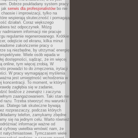
mem. Dobrze poukładany system pracy
ę jak
serwis dla profesjonalistów
bo nie
 chaosie i improwizacji, tylko na
tóre wspierają skuteczność i pomagają
kość działań. Coraz większego
abiera też odpoczynek. Mózg
 nadmiarem informacji nie pracuje
zgu regularnie regenerowanego. Krótkie
cer, odejście od ekranu, kilka minut
świadome zakończenie pracy o
rze są niezbędne, by utrzymać energię
perspektywie. Wiele osób wpada w
łej dostępności, sądząc, że im więcej
 online, tym więcej zrobią. W
sto prowadzi to do zmęczenia, irytacji
kości. W pracy wymagającej myślenia
 ważna jest umiejętność wchodzenia w
ej koncentracji. To moment, w którym
rawdę zagłębia się w zadanie,
edzić bodźce z zewnątrz i zaczyna
pełnym zaangażowaniem. Taki stan nie
od razu. Trzeba stworzyć mu warunki i
as. Dlatego tak skuteczne bywają
bez rozpraszaczy, podczas których
dkładamy telefon, zamykamy zbędne
iamy się na jednym celu. Warto również
 odróżniać informacje ważne od
at cyfrowy uwielbia wmówić nam, że
st natychmiastowe. Tymczasem wiele
poczekać godzinę, a czasem nawet