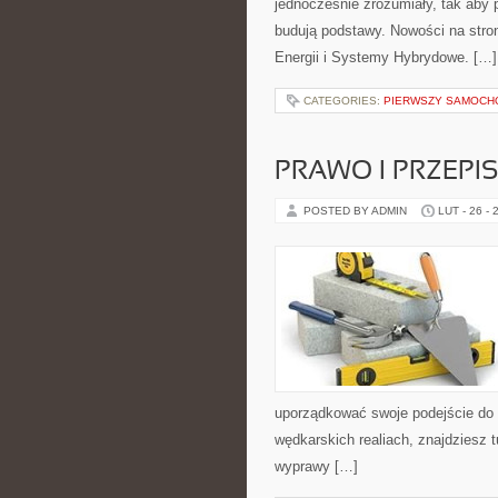
jednocześnie zrozumiały, tak aby p
budują podstawy. Nowości na stron
Energii i Systemy Hybrydowe. […]
CATEGORIES:
PIERWSZY SAMOCHÓ
PRAWO I PRZEPI
POSTED BY ADMIN
LUT - 26 - 
uporządkować swoje podejście do z
wędkarskich realiach, znajdziesz t
wyprawy […]