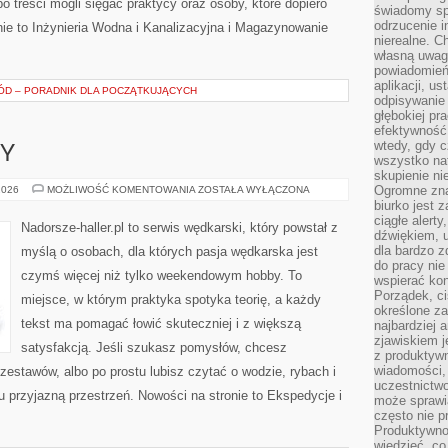
o treści mogli sięgać praktycy oraz osoby, które dopiero
świadomy sp
odrzucenie i
ie to Inżynieria Wodna i Kanalizacyjna i Magazynowanie
nierealne. C
własną uwag
powiadomień,
aplikacji, u
D – PORADNIK DLA POCZĄTKUJĄCYCH
odpisywanie 
głębokiej pr
efektywność
wtedy, gdy c
SY
wszystko na
skupienie nie
PRAWO
Ogromne zna
2026
MOŻLIWOŚĆ KOMENTOWANIA
ZOSTAŁA WYŁĄCZONA
I
biurko jest 
PRZEPISY
ciągłe alert
Nadorsze-haller.pl to serwis wędkarski, który powstał z
dźwiękiem, 
dla bardzo z
myślą o osobach, dla których pasja wędkarska jest
do pracy nie
czymś więcej niż tylko weekendowym hobby. To
wspierać kon
Porządek, ci
miejsce, w którym praktyka spotyka teorię, a każdy
określone za
tekst ma pomagać łowić skuteczniej i z większą
najbardziej
zjawiskiem j
satysfakcją. Jeśli szukasz pomysłów, chcesz
z produktywn
wiadomości, 
estawów, albo po prostu lubisz czytać o wodzie, rybach i
uczestnictw
u przyjazną przestrzeń. Nowości na stronie to Ekspedycje i
może sprawia
często nie p
Produktywno
wiedzieć, co