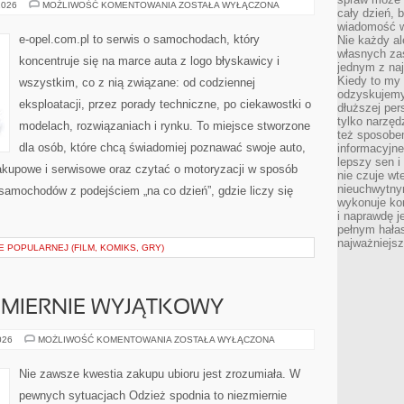
TUNING
2026
MOŻLIWOŚĆ KOMENTOWANIA
ZOSTAŁA WYŁĄCZONA
cały dzień, 
I
MODYFIKACJE
wiadomość w
e-opel.com.pl to serwis o samochodach, który
Nie każdy al
własnych za
koncentruje się na marce auta z logo błyskawicy i
jednym z na
Kiedy to my
wszystkim, co z nią związane: od codziennej
odzyskujemy
eksploatacji, przez porady techniczne, po ciekawostki o
dłuższej per
tylko narzęd
modelach, rozwiązaniach i rynku. To miejsce stworzone
też sposobe
dla osób, które chcą świadomiej poznawać swoje auto,
informacyjne
lepszy sen i
akupowe i serwisowe oraz czytać o motoryzacji w sposób
nie czuje wt
nieuchwytny
 samochodów z podejściem „na co dzień”, gdzie liczy się
wykonuje kon
i naprawdę j
pełnym hała
najważniejsz
 POPULARNEJ (FILM, KOMIKS, GRY)
EZMIERNIE WYJĄTKOWY
BIELIZNA
026
MOŻLIWOŚĆ KOMENTOWANIA
ZOSTAŁA WYŁĄCZONA
TO
NIEZMIERNIE
WYJĄTKOWY
Nie zawsze kwestia zakupu ubioru jest zrozumiała. W
pewnych sytuacjach Odzież spodnia to niezmiernie