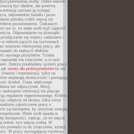
dyscyplinowanej osoby. Dobre warunki
 muszą być idealne, ale powinny
centrację zamiast ją rozbijać.
sza, odpowiednie światło i jasno
danie potrafią zrobić więcej niż
 ambitne postanowienia. Ciekawym
est też to, że wiele osób myli zajętość
ością. Odpowiadanie na dziesiątki
przełączanie się między zadaniami i
o w niekończących się rozmowach
ć wrażenie intensywnej pracy, ale
rowadzi do realnych efektów.
ść wymaga priorytetów. Trzeba
 naprawdę ma znaczenie, a co jest
mem. Dobrze poukładany system pracy
ę jak
serwis dla profesjonalistów
bo nie
 chaosie i improwizacji, tylko na
tóre wspierają skuteczność i pomagają
kość działań. Coraz większego
abiera też odpoczynek. Mózg
 nadmiarem informacji nie pracuje
zgu regularnie regenerowanego. Krótkie
cer, odejście od ekranu, kilka minut
świadome zakończenie pracy o
rze są niezbędne, by utrzymać energię
perspektywie. Wiele osób wpada w
łej dostępności, sądząc, że im więcej
 online, tym więcej zrobią. W
sto prowadzi to do zmęczenia, irytacji
kości. W pracy wymagającej myślenia