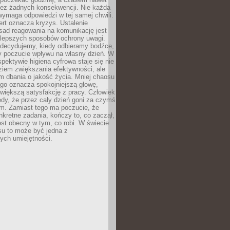
bez żadnych konsekwencji. Nie każda
ymaga odpowiedzi w tej samej chwili.
ert oznacza kryzys. Ustalenie
sad reagowania na komunikację jest
jlepszych sposobów ochrony uwagi.
 decydujemy, kiedy odbieramy bodźce,
 poczucie wpływu na własny dzień. W
spektywie higiena cyfrowa staje się nie
ziem zwiększania efektywności, ale
m dbania o jakość życia. Mniej chaosu
go oznacza spokojniejszą głowę,
 większą satysfakcję z pracy. Człowiek
edy, że przez cały dzień goni za czymś
m. Zamiast tego ma poczucie, że
kretne zadania, kończy to, co zaczął,
est obecny w tym, co robi. W świecie
su to może być jedna z
ych umiejętności.