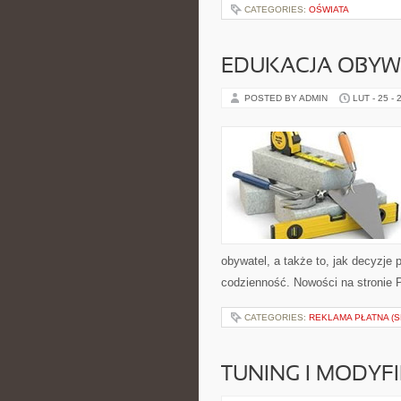
CATEGORIES:
OŚWIATA
EDUKACJA OBYW
POSTED BY ADMIN
LUT - 25 - 
obywatel, a także to, jak decyzje
codzienność. Nowości na stronie Pr
CATEGORIES:
REKLAMA PŁATNA (S
TUNING I MODYF