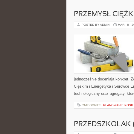
PRZEMYSŁ CIĘŻK
POSTED BY ADMIN
MAR - 8 - 
jednocześnie doceniają konkret. Z
Ciężkim i Energetyka i Surowce En
technologiczny oraz agregaty, któr
CATEGORIES:
PLANOWANIE POSIŁ
PRZEDSZKOLAK (