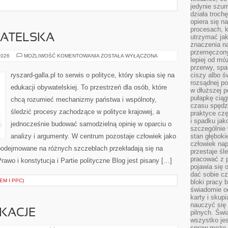
jedynie szu
działa troch
opiera się na
procesach, k
ATELSKA
utrzymać ja
znaczenia n
przemęczony
EDUKACJA
2026
MOŻLIWOŚĆ KOMENTOWANIA
ZOSTAŁA WYŁĄCZONA
lepiej od mó
OBYWATELSKA
przerwy, spa
ryszard-galla.pl to serwis o polityce, który skupia się na
ciszy albo 
rozsądnej po
edukacji obywatelskiej. To przestrzeń dla osób, które
w dłuższej 
pułapkę ciąg
chcą rozumieć mechanizmy państwa i wspólnoty,
czasu spędzą
śledzić procesy zachodzące w polityce krajowej, a
praktyce czę
i spadku ja
jednocześnie budować samodzielną opinię w oparciu o
szczególnie
analizy i argumenty. W centrum pozostaje człowiek jako
stan głęboki
człowiek nap
 podejmowane na różnych szczeblach przekładają się na
przestaje śl
pracować z 
awo i konstytucja i Partie polityczne Blog jest pisany […]
pojawia się 
dać sobie cz
EM I PPC)
bloki pracy 
świadomie o
karty i skup
nauczyć się
IKACJE
pilnych. Świ
wszystko je
spraw może 