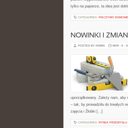
tylko na papierze, ta idea jest dok
CATEGORIES:
PIECZYWO DOMOW
NOWINKI I ZMIA
POSTED BY ADMIN
MAR - 8 - 
uporządkowany. Zależy nam, aby n
– tak, by prowadziła do trwałych 
zajęcia i Źłobki […]
CATEGORIES:
RYNEK PRZEMYSŁU 