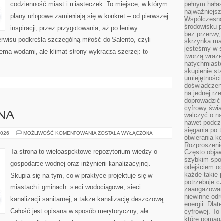
codzienność miast i miasteczek. To miejsce, w którym
pełnym hała
najważniejsz
plany urlopowe zamieniają się w konkret – od pierwszej
Współczesna
środowisku 
inspiracji, przez przygotowania, aż po leniwy
bez przerwy, 
wisu podkreśla szczególną miłość do Salento, czyli
skrzynka mai
jesteśmy w s
ma wodami, ale klimat strony wykracza szerzej: to
tworzą wraż
natychmiasto
skupienie st
umiejętności
doświadczeni
na jednej rz
doprowadzić 
cyfrowy świa
DNA
walczyć o n
nawet podcz
sięgania po 
INŻYNIERIA
2026
MOŻLIWOŚĆ KOMENTOWANIA
ZOSTAŁA WYŁĄCZONA
otwierania k
WODNA
Rozproszenie
Ta strona to wieloaspektowe repozytorium wiedzy o
Często obja
szybkim spo
gospodarce wodnej oraz inżynierii kanalizacyjnej.
odejściem o
każde takie 
Skupia się na tym, co w praktyce projektuje się w
potrzebuje c
miastach i gminach: sieci wodociągowe, sieci
zaangażowan
niewinne odr
kanalizacji sanitarnej, a także kanalizację deszczową.
energii. Dla
Całość jest opisana w sposób merytoryczny, ale
cyfrowej. To
które pomaga