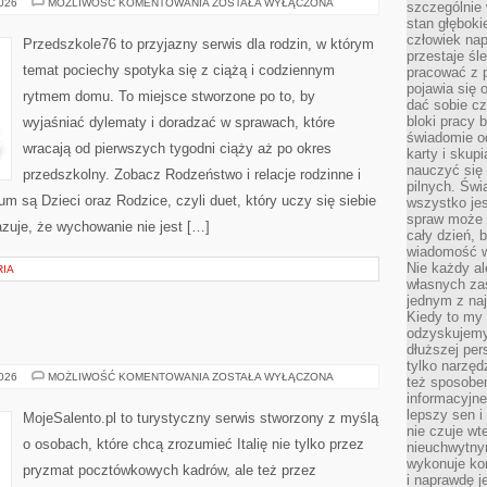
PRZEDSZKOLAK
2026
MOŻLIWOŚĆ KOMENTOWANIA
ZOSTAŁA WYŁĄCZONA
szczególnie
(3–
stan głęboki
6
LAT)
człowiek nap
Przedszkole76 to przyjazny serwis dla rodzin, w którym
przestaje śl
temat pociechy spotyka się z ciążą i codziennym
pracować z 
pojawia się 
rytmem domu. To miejsce stworzone po to, by
dać sobie cz
bloki pracy 
wyjaśniać dylematy i doradzać w sprawach, które
świadomie o
wracają od pierwszych tygodni ciąży aż po okres
karty i skup
nauczyć się
przedszkolny. Zobacz Rodzeństwo i relacje rodzinne i
pilnych. Świ
um są Dzieci oraz Rodzice, czyli duet, który uczy się siebie
wszystko je
spraw może 
zuje, że wychowanie nie jest […]
cały dzień, 
wiadomość w
Nie każdy al
RIA
własnych za
jednym z na
Kiedy to my
odzyskujemy
dłuższej per
tylko narzęd
PADWA
2026
MOŻLIWOŚĆ KOMENTOWANIA
ZOSTAŁA WYŁĄCZONA
też sposobe
informacyjne
lepszy sen i
MojeSalento.pl to turystyczny serwis stworzony z myślą
nie czuje wt
o osobach, które chcą zrozumieć Italię nie tylko przez
nieuchwytny
wykonuje kon
pryzmat pocztówkowych kadrów, ale też przez
i naprawdę j