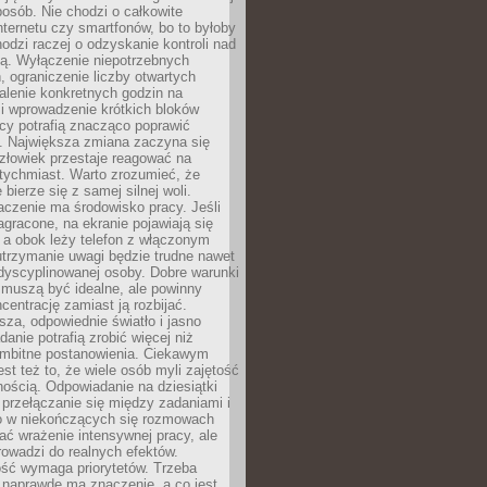
osób. Nie chodzi o całkowite
nternetu czy smartfonów, bo to byłoby
hodzi raczej o odzyskanie kontroli nad
ą. Wyłączenie niepotrzebnych
 ograniczenie liczby otwartych
stalenie konkretnych godzin na
i wprowadzenie krótkich bloków
acy potrafią znacząco poprawić
. Największa zmiana zaczyna się
złowiek przestaje reagować na
tychmiast. Warto zrozumieć, że
 bierze się z samej silnej woli.
czenie ma środowisko pracy. Jeśli
zagracone, na ekranie pojawiają się
y, a obok leży telefon z włączonym
utrzymanie uwagi będzie trudne nawet
dyscyplinowanej osoby. Dobre warunki
 muszą być idealne, ale powinny
centrację zamiast ją rozbijać.
sza, odpowiednie światło i jasno
danie potrafią zrobić więcej niż
 ambitne postanowienia. Ciekawym
est też to, że wiele osób myli zajętość
ością. Odpowiadanie na dziesiątki
przełączanie się między zadaniami i
o w niekończących się rozmowach
ć wrażenie intensywnej pracy, ale
rowadzi do realnych efektów.
ść wymaga priorytetów. Trzeba
 naprawdę ma znaczenie, a co jest