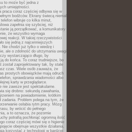
su to może być jedna z
ych umiejętności.
 praca coraz częściej odbywa się w
pełnym bodźców. Ekrany świecą niemal
telefon wibruje co kilka minut,
lowa zapełnia się szybciej, niż
tanie ją porządkować, a komunikatory
enie, że wszystko wymaga
wej reakcji. W takiej rzeczywistości
ało się jedną z najcenniejszych
. Nie chodzi już tylko o wiedzę i
e, ale o zdolność do utrzymania uwagi
eczy wystarczająco długo, by
ją do końca. To coraz trudniejsze, bo
t został zaprojektowany tak, by stale
asz czas. Wiele osób zauważa, że
as prostych obowiązków mają odruch
telefon, sprawdzania wiadomości albo
olejnej karty w przeglądarce.
 nie zawsze jest spektakularne.
wia się drobno: sekundą zawahania,
jrzeniem na powiadomienie, krótkim
d zadania. Problem polega na tym, że
przerwanie osłabia rytm pracy. Mózg
zasu, by wrócić do pełnego
ia, a to oznacza, że pozornie
uchy potrafią pochłonąć ogromną ilość
tego coraz częściej mówi się o higienie
 pojęcie obejmuje wszystkie działania,
ją korzystać z technologii w bardziej