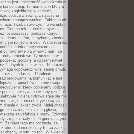
 ważna jest umiejętność wchodzenia w
ej koncentracji. To moment, w którym
rawdę zagłębia się w zadanie,
edzić bodźce z zewnątrz i zaczyna
pełnym zaangażowaniem. Taki stan nie
od razu. Trzeba stworzyć mu warunki i
as. Dlatego tak skuteczne bywają
bez rozpraszaczy, podczas których
dkładamy telefon, zamykamy zbędne
iamy się na jednym celu. Warto również
 odróżniać informacje ważne od
at cyfrowy uwielbia wmówić nam, że
st natychmiastowe. Tymczasem wiele
poczekać godzinę, a czasem nawet
bez żadnych konsekwencji. Nie każda
ymaga odpowiedzi w tej samej chwili.
ert oznacza kryzys. Ustalenie
sad reagowania na komunikację jest
jlepszych sposobów ochrony uwagi.
 decydujemy, kiedy odbieramy bodźce,
 poczucie wpływu na własny dzień. W
spektywie higiena cyfrowa staje się nie
ziem zwiększania efektywności, ale
m dbania o jakość życia. Mniej chaosu
go oznacza spokojniejszą głowę,
 większą satysfakcję z pracy. Człowiek
edy, że przez cały dzień goni za czymś
m. Zamiast tego ma poczucie, że
kretne zadania, kończy to, co zaczął,
est obecny w tym, co robi. W świecie