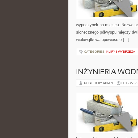
wypoczynek na miejscu. Nazwa ser
słonecznego półwyspu między dwie
wielowątkowa opowieść o […]
CATEGORIES:
KLIFY I WYBRZEŻA
INŻYNIERIA WO
POSTED BY ADMIN
LUT - 27 - 