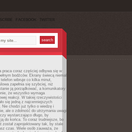
SCRIBE
FACEBOOK
TWITTER
 praca coraz częściej odbywa się w
pełnym bodźców. Ekrany świecą niemal
telefon wibruje co kilka minut,
lowa zapełnia się szybciej, niż
tanie ją porządkować, a komunikatory
enie, że wszystko wymaga
wej reakcji. W takiej rzeczywistości
ało się jedną z najcenniejszych
. Nie chodzi już tylko o wiedzę i
e, ale o zdolność do utrzymania uwagi
eczy wystarczająco długo, by
ją do końca. To coraz trudniejsze, bo
t został zaprojektowany tak, by stale
asz czas. Wiele osób zauważa, że