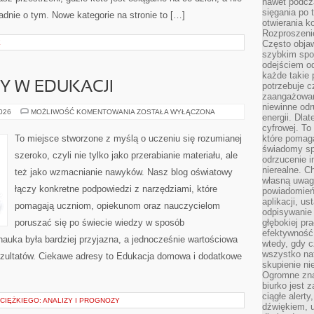
nawet podcz
sięgania po 
ładnie o tym. Nowe kategorie na stronie to […]
otwierania k
Rozproszenie
E
Często obja
szybkim spo
odejściem o
każde takie 
NY W EDUKACJI
potrzebuje c
zaangażowan
niewinne odr
NOWINKI
2026
MOŻLIWOŚĆ KOMENTOWANIA
ZOSTAŁA WYŁĄCZONA
energii. Dla
I
ZMIANY
cyfrowej. To
W
To miejsce stworzone z myślą o uczeniu się rozumianej
które pomaga
EDUKACJI
świadomy sp
szeroko, czyli nie tylko jako przerabianie materiału, ale
odrzucenie i
nierealne. C
też jako wzmacnianie nawyków. Nasz blog oświatowy
własną uwag
łączy konkretne podpowiedzi z narzędziami, które
powiadomień,
aplikacji, u
pomagają uczniom, opiekunom oraz nauczycielom
odpisywanie 
poruszać się po świecie wiedzy w sposób
głębokiej pr
efektywność
auka była bardziej przyjazna, a jednocześnie wartościowa
wtedy, gdy c
wszystko na
rezultatów. Ciekawe adresy to Edukacja domowa i dodatkowe
skupienie nie
Ogromne zna
biurko jest 
ciągłe alert
CIĘŻKIEGO: ANALIZY I PROGNOZY
dźwiękiem, 