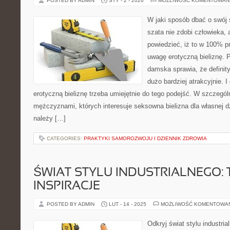
POSTED BY ADMIN
STY - 2 - 2026
MOŻLIWOŚĆ KOMENTOWAN
W jaki sposób dbać o swój 
szata nie zdobi człowieka, 
powiedzieć, iż to w 100% 
uwagę erotyczną bieliznę. P
damska sprawia, że definit
dużo bardziej atrakcyjnie. I
erotyczną bieliznę trzeba umiejętnie do tego podejść. W szczegól
mężczyznami, których interesuje seksowna bielizna dla własnej 
należy […]
CATEGORIES:
PRAKTYKI SAMOROZWOJU I DZIENNIK ZDROWIA
ŚWIAT STYLU INDUSTRIALNEGO: 
INSPIRACJE
POSTED BY ADMIN
LUT - 14 - 2025
MOŻLIWOŚĆ KOMENTOWA
Odkryj świat stylu industria