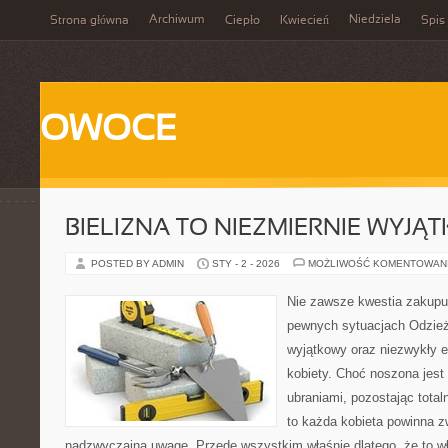
Archiwum
Niedziela
Strona główna
Ciepło
Kwiecień
Spis 
OWOCE
BIELIZNA TO NIEZMIERNIE WYJĄ
POSTED BY ADMIN
STY - 2 - 2026
MOŻLIWOŚĆ KOMENTOWAN
Nie zawsze kwestia zakupu 
pewnych sytuacjach Odzież 
wyjątkowy oraz niezwykły e
kobiety. Choć noszona jest
ubraniami, pozostając total
to każda kobieta powinna zw
nadzwyczajną uwagę. Przede wszystkim właśnie dlatego, że to wł