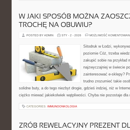
W JAKI SPOSÓB MOŻNA ZAOSZC
TROCHĘ NA OBUWIU?
POSTED BY ADMIN
STY - 2 - 2026
MOŻLIWOŚĆ KOMENTOWAN
Sitodruk w Łodzi, wykonyw
poziomie Cóż, trzeba wiedz
zakupić sobie na przykład 
najzwyczajniej w świecie po
zainteresować e-sklepy? Pr
trudno zrozumieć takie osob
solidne buty, a do tego niezbyt drogie, gdzieś indziej, niż w Intern
ciężko miewać jakiekolwiek wątpliwości. Chyba nie pozostaje dla 
CATEGORIES:
IMMUNOONKOLOGIA
ZRÓB REWELACYJNY PREZENT DL