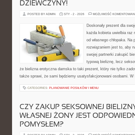
DZIEWCZYNY!
POSTED BY ADMIN
STY - 2 - 2026
MOŻLIWOŚĆ KOMENTOWAN
Doskonały prezent dla swoj
każda kobieta uwielbia raz 
od własnego chłopaka. Na 
rozwiązaniem jest to, aby n
swojej partnerki zakupić bi
typową bieliznę, lecz sekso
że bielizna erotyczna damska to taki prezent, który nie tylko zad
także sprawi, że sami będziemy usatysfakcjonowani osobami. W 
CATEGORIES:
PLANOWANIE POSIŁKÓW I MENU
CZY ZAKUP SEKSOWNEJ BIELIZN
WŁASNEJ ŻONY JEST ODPOWIED
POMYSŁEM?