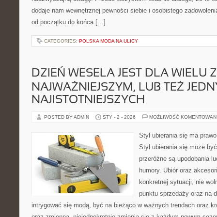
dodaje nam wewnętrznej pewności siebie i osobistego zadowoleni
od początku do końca […]
CATEGORIES:
POLSKA MODA NA ULICY
DZIEŃ WESELA JEST DLA WIELU 
NAJWAŻNIEJSZYM, LUB TEŻ JEDN
NAJISTOTNIEJSZYCH
POSTED BY ADMIN
STY - 2 - 2026
MOŻLIWOŚĆ KOMENTOWAN
Styl ubierania się ma praw
Styl ubierania się może być
przeróżne są upodobania lu
humory. Ubiór oraz akcesor
konkretnej sytuacji, nie w
punktu sprzedaży oraz na d
intrygować się modą, być na bieżąco w ważnych trendach oraz kr
oraz zmienna, niejednokrotnie zmienia się z każdym nowym sez