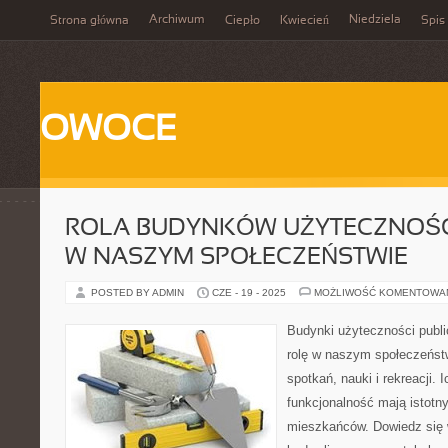
Archiwum
Niedziela
Strona główna
Ciepło
Kwiecień
Spis 
OWOCE
ROLA BUDYNKÓW UŻYTECZNOŚCI
W NASZYM SPOŁECZEŃSTWIE
POSTED BY ADMIN
CZE - 19 - 2025
MOŻLIWOŚĆ KOMENTOWA
Budynki użyteczności publ
rolę w naszym społeczeńst
spotkań, nauki i rekreacji. 
funkcjonalność mają istotn
mieszkańców. Dowiedz się 