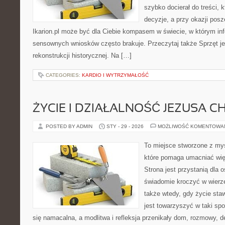
szybko docierał do treści,
decyzje, a przy okazji pos
Ikarion.pl może być dla Ciebie kompasem w świecie, w którym info
sensownych wniosków często brakuje. Przeczytaj także Sprzęt je
rekonstrukcji historycznej. Na […]
CATEGORIES:
KARDIO I WYTRZYMAŁOŚĆ
ŻYCIE I DZIAŁALNOŚĆ JEZUSA 
POSTED BY ADMIN
STY - 29 - 2026
MOŻLIWOŚĆ KOMENTOWA
To miejsce stworzone z my
które pomaga umacniać wię
Strona jest przystanią dla o
świadomie kroczyć w wierze 
także wtedy, gdy życie staw
jest towarzyszyć w taki sp
się namacalna, a modlitwa i refleksja przenikały dom, rozmowy, de