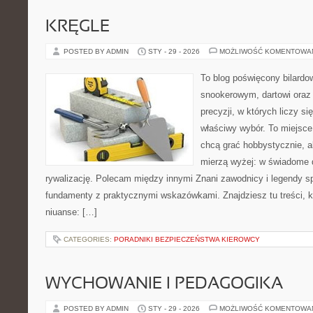
KRĘGLE
POSTED BY ADMIN
STY - 29 - 2026
MOŻLIWOŚĆ KOMENTOWA
To blog poświęcony bilardo
snookerowym, dartowi oraz
precyzji, w których liczy si
właściwy wybór. To miejsce
chcą grać hobbystycznie, al
mierzą wyżej: w świadome d
rywalizację. Polecam między innymi Znani zawodnicy i legendy spo
fundamenty z praktycznymi wskazówkami. Znajdziesz tu treści, k
niuanse: […]
CATEGORIES:
PORADNIKI BEZPIECZEŃSTWA KIEROWCY
WYCHOWANIE I PEDAGOGIKA
POSTED BY ADMIN
STY - 29 - 2026
MOŻLIWOŚĆ KOMENTOWA