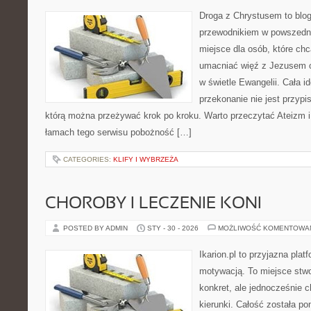
Droga z Chrystusem to blo
przewodnikiem w powszednim
miejsce dla osób, które chc
umacniać więź z Jezusem 
w świetle Ewangelii. Cała i
przekonanie nie jest przypi
którą można przeżywać krok po kroku. Warto przeczytać Ateizm i
łamach tego serwisu pobożność […]
CATEGORIES:
KLIFY I WYBRZEŻA
CHOROBY I LECZENIE KONI
POSTED BY ADMIN
STY - 30 - 2026
MOŻLIWOŚĆ KOMENTOWA
Ikarion.pl to przyjazna plat
motywacją. To miejsce stwo
konkret, ale jednocześnie 
kierunki. Całość została p