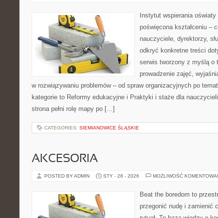
Instytut wspierania oświaty
poświęcona kształceniu – 
nauczyciele, dyrektorzy, s
odkryć konkretne treści do
serwis tworzony z myślą o 
prowadzenie zajęć, wyjaśn
w rozwiązywaniu problemów – od spraw organizacyjnych po tem
kategorie to Reformy edukacyjne i Praktyki i staże dla nauczyciel
strona pełni rolę mapy po […]
CATEGORIES:
SIEMIANOWICE ŚLĄSKIE
AKCESORIA
POSTED BY ADMIN
STY - 28 - 2026
MOŻLIWOŚĆ KOMENTOWA
Beat the boredom to przest
przegonić nudę i zamienić 
rytuał. To baza wiedzy o k