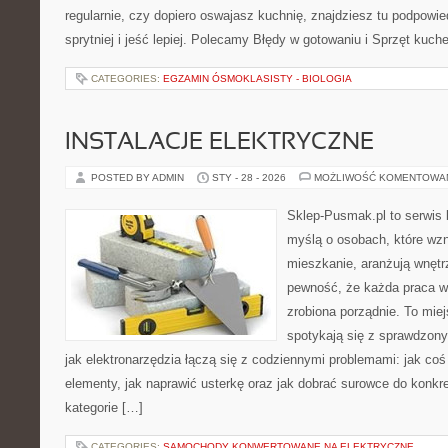
regularnie, czy dopiero oswajasz kuchnię, znajdziesz tu podpowi
sprytniej i jeść lepiej. Polecamy Błędy w gotowaniu i Sprzęt kuch
CATEGORIES:
EGZAMIN ÓSMOKLASISTY - BIOLOGIA
INSTALACJE ELEKTRYCZNE
POSTED BY ADMIN
STY - 28 - 2026
MOŻLIWOŚĆ KOMENTOWA
Sklep-Pusmak.pl to serwis 
myślą o osobach, które wz
mieszkanie, aranżują wnętr
pewność, że każda praca w
zrobiona porządnie. To mie
spotykają się z sprawdzonym
jak elektronarzędzia łączą się z codziennymi problemami: jak co
elementy, jak naprawić usterkę oraz jak dobrać surowce do konkr
kategorie […]
CATEGORIES:
SAMOCHODY KONWERTOWANE NA ELEKTRYCZNE