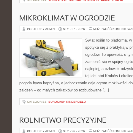
MIKROKLIMAT W OGRODZIE
POSTED BY ADMIN
STY - 27 - 2026
MOŻLIWOŚĆ KOMENTOWA
Świat roślin to platforma, w
spotyka się z praktyką w pr
ogrodów. To opowieść o tym
zamienić się w spójny ogród
najlepiej, a człowiek odzy
tej idei stoi Kraków i okolic
pogoda bywa kapryśna, a jednocześnie daje ogrom możliwości d
założeń – od małych zakątków po rozbudowane […]
CATEGORIES:
EUROCASH KINDERGELD
ROLNICTWO PRECYZYJNE
POSTED BY ADMIN
STY - 26 - 2026
MOŻLIWOŚĆ KOMENTOWA