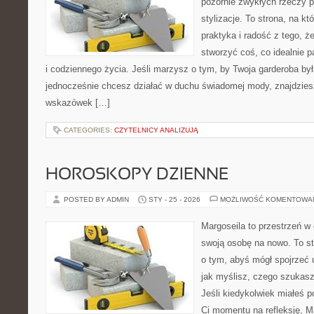
pozornie zwykłych rzeczy p
stylizacje. To strona, na kt
praktyka i radość z tego, 
stworzyć coś, co idealnie p
i codziennego życia. Jeśli marzysz o tym, by Twoja garderoba by
jednocześnie chcesz działać w duchu świadomej mody, znajdziesz
wskazówek […]
CATEGORIES:
CZYTELNICY ANALIZUJĄ
HOROSKOPY DZIENNE
POSTED BY ADMIN
STY - 25 - 2026
MOŻLIWOŚĆ KOMENTOWA
Margoseila to przestrzeń w
swoją osobę na nowo. To st
o tym, abyś mógł spojrzeć 
jak myślisz, czego szukasz
Jeśli kiedykolwiek miałeś p
Ci momentu na refleksję, Ma