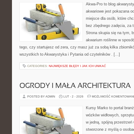
Akwa-Pro to blog akwaryst
akwariowe jest pokazana od
miejsce dla osób, które ch
bez zbędnego zadęcia, za t
Strona skupia się na tym, 
akwarium roślinne w sposób
tego, czy startujesz od zera, czy masz już za sobą kilka zbiornik
wszystkich to Akwarystyka i Pytania od czytelników . […]
CATEGORIES:
NAJWIĘKSZE BŁĘDY I JAK ICH UNIKAĆ
OGRODY I MAŁA ARCHITEKTURA
POSTED BY ADMIN
LUT - 2 - 2026
MOŻLIWOŚĆ KOMENTOWAN
Kursy Marko to portal branż
wózków widłowych, sprzętu
w jedną, spójną przestrzeń
stworzone z myślą o osobac