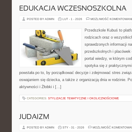
EDUKACJA WCZESNOSZKOLNA
POSTED BY ADMIN
LUT - 1 - 2026
MOŻLIWOŚĆ KOMENTOWAN
Przedszkole Kubuś to plat
rodzicach oraz o wszystkich
sprawdzonych informacji n
przedszkolnych i placówek 
portal wiedzy, w którym co
spotyka się z praktycznym
powstała po to, by porządkować decyzje i zdejmować stres zwią
oswajaniem się dziecka, a także z organizacją dnia w rodzinie. 
aktywności i Żłobki i […]
CATEGORIES:
STYLIZACJE TEMATYCZNE I OKOLICZNOŚCIOWE
JUDAIZM
POSTED BY ADMIN
STY - 31 - 2026
MOŻLIWOŚĆ KOMENTOWA