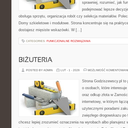
sprawniej, rozumieć, jak fun
podejmować lepsze decyzje
obsługa sprzętu, organizacja robót czy selekcja materiałów. Pole
Domy szkieletowe i modułowe. Strona koncentruje się na praktyc
dostajesz mięsiste wskazówki. W […]
CATEGORIES:
FUNKCJONALNE ROZWIĄZANIA
BIŻUTERIA
POSTED BY ADMIN
LUT - 1 - 2026
MOŻLIWOŚĆ KOMENTOWAN
Strona Godziszewscy.pl to 
o osobach, które interesuje 
oraz odkup złota w Zamościu
internetowy, w którym łącz
użytecznymi poradami zaku
zwięzłego drogowskazu po t
chcesz lepiej zrozumieć oznaczenia na wyrobach albo planujesz wy