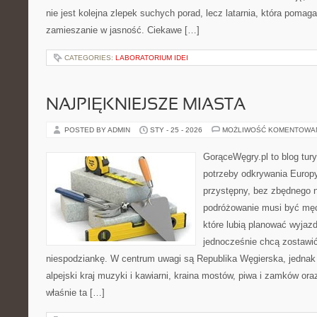
nie jest kolejna zlepek suchych porad, lecz latarnia, która poma
zamieszanie w jasność. Ciekawe […]
CATEGORIES:
LABORATORIUM IDEI
NAJPIĘKNIEJSZE MIASTA
POSTED BY ADMIN
STY - 25 - 2026
MOŻLIWOŚĆ KOMENTOWA
GorąceWęgry.pl to blog tury
potrzeby odkrywania Europ
przystępny, bez zbędnego n
podróżowanie musi być męc
które lubią planować wyjazd
jednocześnie chcą zostawić
niespodziankę. W centrum uwagi są Republika Węgierska, jednak n
alpejski kraj muzyki i kawiarni, kraina mostów, piwa i zamków or
właśnie ta […]