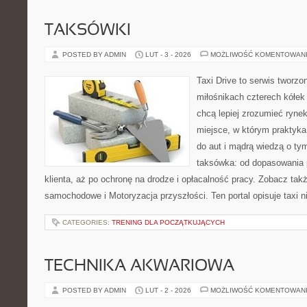
TAKSÓWKI
POSTED BY ADMIN
LUT - 3 - 2026
MOŻLIWOŚĆ KOMENTOWAN
Taxi Drive to serwis tworzo
miłośnikach czterech kółek
chcą lepiej zrozumieć ryne
miejsce, w którym praktyka
do aut i mądrą wiedzą o ty
taksówka: od dopasowania 
klienta, aż po ochronę na drodze i opłacalność pracy. Zobacz ta
samochodowe i Motoryzacja przyszłości. Ten portal opisuje taxi n
CATEGORIES:
TRENING DLA POCZĄTKUJĄCYCH
TECHNIKA AKWARIOWA
POSTED BY ADMIN
LUT - 2 - 2026
MOŻLIWOŚĆ KOMENTOWAN