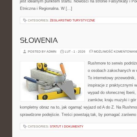
jest idealnym punktem startu. Nowości na stronie Falsyfikaty i Podr
Etniczna i Regionalna. W […]
CATEGORIES:
ŻEGLARSTWO TURYSTYCZNE
SŁOWENIA
POSTED BY ADMIN
LUT - 1 - 2026
MOŻLIWOŚĆ KOMENTOWAN
Rushmore to serwis podróżn
o osobach zakochanych w 
To internetowy przewodnik,
inspiracje z praktycznymi 
wypad do słonecznej Iberii, 
zamków, kraju muzyki i gór
kompletny obraz na to, jak ogarnąć wyjazd od A do Z. Na Rushmor
sprawdzone podejście. Treści powstają tak, by pomagać zarówno
CATEGORIES:
STATUT I DOKUMENTY