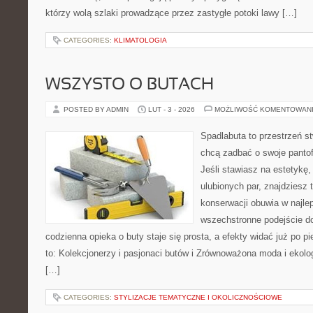
którzy wolą szlaki prowadzące przez zastygłe potoki lawy […]
CATEGORIES:
KLIMATOLOGIA
WSZYSTO O BUTACH
POSTED BY ADMIN
LUT - 3 - 2026
MOŻLIWOŚĆ KOMENTOWAN
Spadlabuta to przestrzeń st
chcą zadbać o swoje pantof
Jeśli stawiasz na estetykę,
ulubionych par, znajdziesz
konserwacji obuwia w najlep
wszechstronne podejście do
codzienna opieka o buty staje się prosta, a efekty widać już po p
to: Kolekcjonerzy i pasjonaci butów i Zrównoważona moda i ekolog
[…]
CATEGORIES:
STYLIZACJE TEMATYCZNE I OKOLICZNOŚCIOWE