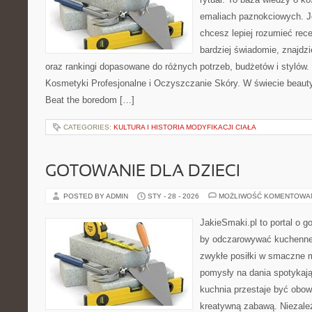
emaliach paznokciowych. J
chcesz lepiej rozumieć rece
bardziej świadomie, znajdzi
oraz rankingi dopasowane do różnych potrzeb, budżetów i stylów.
Kosmetyki Profesjonalne i Oczyszczanie Skóry. W świecie beauty
Beat the boredom […]
CATEGORIES:
KULTURA I HISTORIA MODYFIKACJI CIAŁA
GOTOWANIE DLA DZIECI
POSTED BY ADMIN
STY - 28 - 2026
MOŻLIWOŚĆ KOMENTOWA
JakieSmaki.pl to portal o g
by odczarowywać kuchenne
zwykłe posiłki w smaczne 
pomysły na dania spotykaj
kuchnia przestaje być obowi
kreatywną zabawą. Niezależ