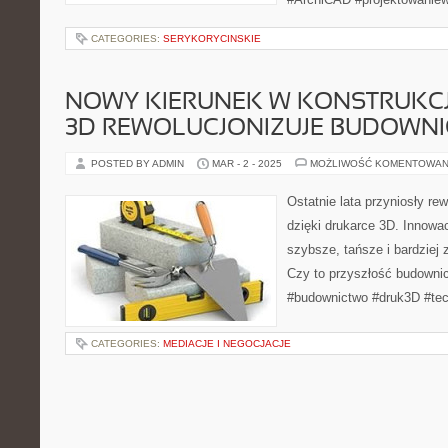
CATEGORIES:
SERYKORYCINSKIE
NOWY KIERUNEK W KONSTRUKCJ
3D REWOLUCJONIZUJE BUDOWN
POSTED BY ADMIN
MAR - 2 - 2025
MOŻLIWOŚĆ KOMENTOWAN
Ostatnie lata przyniosły re
dzięki drukarce 3D. Innowa
szybsze, tańsze i bardzie
Czy to przyszłość budownic
#budownictwo #druk3D #tec
CATEGORIES:
MEDIACJE I NEGOCJACJE