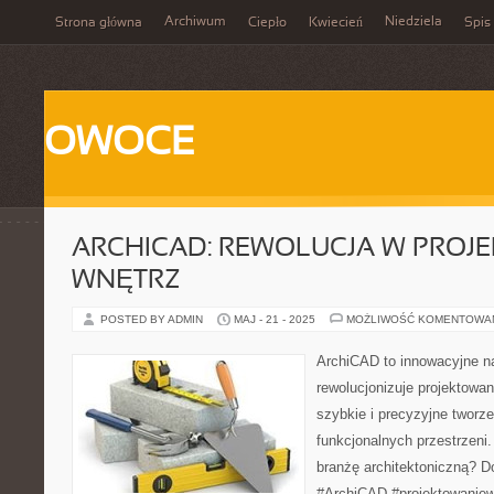
Archiwum
Niedziela
Strona główna
Ciepło
Kwiecień
Spis 
OWOCE
ARCHICAD: REWOLUCJA W PROJ
WNĘTRZ
POSTED BY ADMIN
MAJ - 21 - 2025
MOŻLIWOŚĆ KOMENTOWA
ArchiCAD to innowacyjne na
rewolucjonizuje projektowa
szybkie i precyzyjne tworz
funkcjonalnych przestrzeni.
branżę architektoniczną? D
#ArchiCAD #projektowaniew