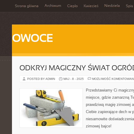
Archiwum
Niedziela
Strona główna
Ciepło
Kwiecień
Spis 
OWOCE
ODKRYJ MAGICZNY ŚWIAT OGRÓ
POSTED BY ADMIN
MAJ - 8 - 2025
MOŻLIWOŚĆ KOMENTOWAN
Przedstawiamy Ci magiczny
miejsce, gdzie zamarzną Tw
prawdziwą magię zimowej a
Ciebie zapierające dech w p
niesamowite doświadczenia. 
zimowej bajce!