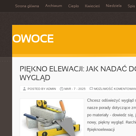
Archiwum
Niedziela
Strona główna
Ciepło
Kwiecień
Spis 
OWOCE
PIĘKNO ELEWACJI: JAK NADAĆ
WYGLĄD
POSTED BY ADMIN
MAR - 7 - 2025
MOŻLIWOŚĆ KOMENTOWAN
Chcesz odświeżyć wygląd 
nasze porady dotyczące zm
po materiały - dowiedz się
nowy, piękny wygląd. #arch
#pięknoelewacji