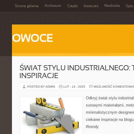
Archiwum
Niedziela
Strona główna
Ciepło
Kwiecień
Spis 
OWOCE
ŚWIAT STYLU INDUSTRIALNEGO: 
INSPIRACJE
POSTED BY ADMIN
LUT - 14 - 2025
MOŻLIWOŚĆ KOMENTOWA
Odkryj świat stylu industria
surowymi materiałami, met
minimalistycznym designem
ciekawe inspiracje na blogu
#trendy