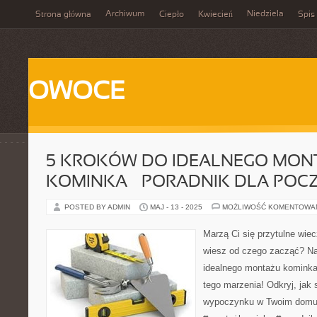
Archiwum
Niedziela
Strona główna
Ciepło
Kwiecień
Spis 
OWOCE
5 KROKÓW DO IDEALNEGO MON
KOMINKA – PORADNIK DLA POC
POSTED BY ADMIN
MAJ - 13 - 2025
MOŻLIWOŚĆ KOMENTOWA
Marzą Ci się przytulne wiec
wiesz od czego zacząć? Na
idealnego montażu kominka"
tego marzenia! Odkryj, jak 
wypoczynku w Twoim domu