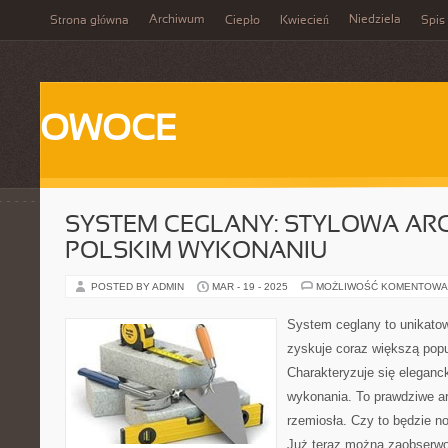
Archiwum
Niedziela
Strona główna
Ciepło
Kwiecień
Spis 
OWOCE
SYSTEM CEGLANY: STYLOWA AR
POLSKIM WYKONANIU
POSTED BY ADMIN
MAR - 19 - 2025
MOŻLIWOŚĆ KOMENTOWA
System ceglany to unikatowy
zyskuje coraz większą pop
Charakteryzuje się eleganck
wykonania. To prawdziwe ar
rzemiosła. Czy to będzie no
Już teraz można zaobserwo