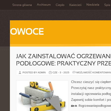
Archiwum
Niedziela
Strona główna
Ciepło
Kwiecień
Spis 
OWOCE
JAK ZAINSTALOWAĆ OGRZEWAN
PODŁOGOWE: PRAKTYCZNY PRZ
POSTED BY ADMIN
CZE - 3 - 2025
MOŻLIWOŚĆ KOMENTOWAN
Chcesz cieszyć się ciepłe
Przeczytaj nasz praktyczn
instalacji ogrzewania podło
Zapewnij sobie komfort i 
🏡🔥 #ogrzewaniepodłogowe