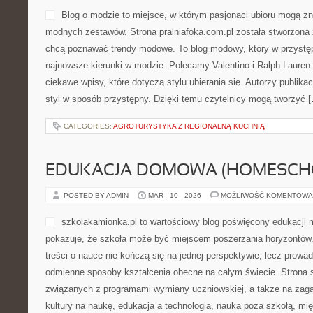
Blog o modzie to miejsce, w którym pasjonaci ubioru mogą zn
modnych zestawów. Strona pralniafoka.com.pl została stworzona 
chcą poznawać trendy modowe. To blog modowy, który w przystę
najnowsze kierunki w modzie. Polecamy Valentino i Ralph Lauren
ciekawe wpisy, które dotyczą stylu ubierania się. Autorzy publikac
styl w sposób przystępny. Dzięki temu czytelnicy mogą tworzyć 
CATEGORIES:
AGROTURYSTYKA Z REGIONALNĄ KUCHNIĄ
EDUKACJA DOMOWA (HOMESCH
POSTED BY ADMIN
MAR - 10 - 2026
MOŻLIWOŚĆ KOMENTOWA
szkolakamionka.pl to wartościowy blog poświęcony edukacji 
pokazuje, że szkoła może być miejscem poszerzania horyzontów.
treści o nauce nie kończą się na jednej perspektywie, lecz prowa
odmienne sposoby kształcenia obecne na całym świecie. Strona 
związanych z programami wymiany uczniowskiej, a także na zaga
kultury na naukę, edukacja a technologia, nauka poza szkołą, m