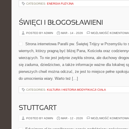
CATEGORIES:
ENERGIA FUZYJNA
ŚWIĘCI I BŁOGOSŁAWIENI
POSTED BY ADMIN
MAR - 14 - 2026
MOŻLIWOŚĆ KOMENTOWA
Strona internetowa Parafii pw. Świętej Trójcy w Przemyślu to
wiernych, którzy pragną być bliżej Pana, Kościoła oraz codzienny
wierzących. To nie jest jedynie zwykła strona, ale duchowy drog
się zaduma, dziedzictwo, a także informacje ważne dla lokalnej s
pierwszych chwil można odczuć, że jest to miejsce pełne spokoj
do umocnienia wiary. Warto też […]
CATEGORIES:
KULTURA I HISTORIA MODYFIKACJI CIAŁA
STUTTGART
POSTED BY ADMIN
MAR - 12 - 2026
MOŻLIWOŚĆ KOMENTOWA