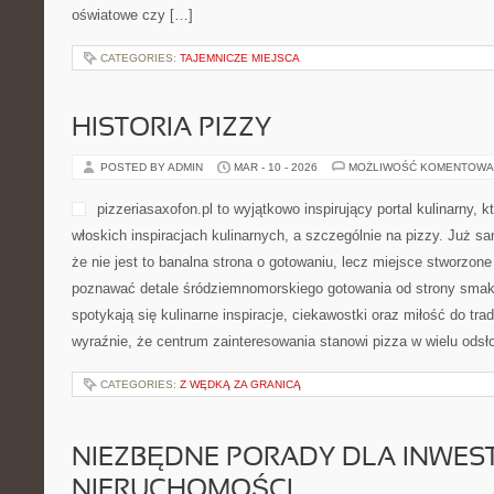
oświatowe czy […]
CATEGORIES:
TAJEMNICZE MIEJSCA
HISTORIA PIZZY
POSTED BY ADMIN
MAR - 10 - 2026
MOŻLIWOŚĆ KOMENTOWA
pizzeriasaxofon.pl to wyjątkowo inspirujący portal kulinarny, k
włoskich inspiracjach kulinarnych, a szczególnie na pizzy. Już s
że nie jest to banalna strona o gotowaniu, lecz miejsce stworzone
poznawać detale śródziemnomorskiego gotowania od strony smako
spotykają się kulinarne inspiracje, ciekawostki oraz miłość do trad
wyraźnie, że centrum zainteresowania stanowi pizza w wielu odsł
CATEGORIES:
Z WĘDKĄ ZA GRANICĄ
NIEZBĘDNE PORADY DLA INWES
NIERUCHOMOŚCI