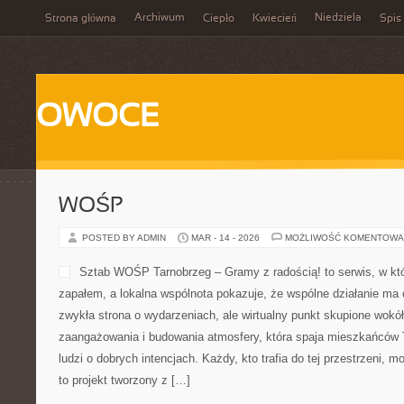
Archiwum
Niedziela
Strona główna
Ciepło
Kwiecień
Spis 
OWOCE
WOŚP
POSTED BY ADMIN
MAR - 14 - 2026
MOŻLIWOŚĆ KOMENTOWA
Sztab WOŚP Tarnobrzeg – Gramy z radością! to serwis, w kt
zapałem, a lokalna wspólnota pokazuje, że wspólne działanie ma 
zwykła strona o wydarzeniach, ale wirtualny punkt skupione wokół
zaangażowania i budowania atmosfery, która spaja mieszkańców 
ludzi o dobrych intencjach. Każdy, kto trafia do tej przestrzeni, 
to projekt tworzony z […]