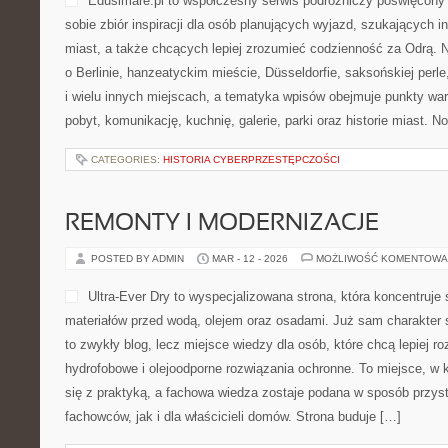
Edusimare.pl to współczesny serwis podróżniczy poświęcony
sobie zbiór inspiracji dla osób planujących wyjazd, szukających i
miast, a także chcących lepiej zrozumieć codzienność za Odrą. Na
o Berlinie, hanzeatyckim mieście, Düsseldorfie, saksońskiej per
i wielu innych miejscach, a tematyka wpisów obejmuje punkty war
pobyt, komunikację, kuchnię, galerie, parki oraz historie miast. 
CATEGORIES:
HISTORIA CYBERPRZESTĘPCZOŚCI
REMONTY I MODERNIZACJE
POSTED BY ADMIN
MAR - 12 - 2026
MOŻLIWOŚĆ KOMENTOWA
Ultra-Ever Dry to wyspecjalizowana strona, która koncentruje
materiałów przed wodą, olejem oraz osadami. Już sam charakter s
to zwykły blog, lecz miejsce wiedzy dla osób, które chcą lepiej ro
hydrofobowe i olejoodporne rozwiązania ochronne. To miejsce, w k
się z praktyką, a fachowa wiedza zostaje podana w sposób przys
fachowców, jak i dla właścicieli domów. Strona buduje […]