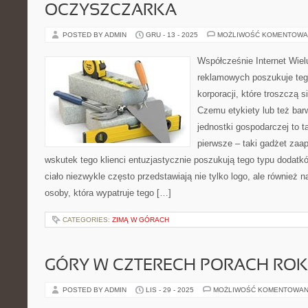
OCZYSZCZARKA
POSTED BY ADMIN
GRU - 13 - 2025
MOŻLIWOŚĆ KOMENTOWA
Współcześnie Internet Wie
reklamowych poszukuje tego
korporacji, które troszczą 
Czemu etykiety lub też bar
jednostki gospodarczej to t
pierwsze – taki gadżet zaap
wskutek tego klienci entuzjastycznie poszukują tego typu dodatk
ciało niezwykle często przedstawiają nie tylko logo, ale również 
osoby, która wypatruje tego […]
CATEGORIES:
ZIMĄ W GÓRACH
GÓRY W CZTERECH PORACH RO
POSTED BY ADMIN
LIS - 29 - 2025
MOŻLIWOŚĆ KOMENTOWAN