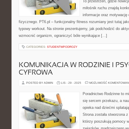
To przestrzeń, gdzie nowic
miłośnik ruchu znajdą konk
informacje oraz motywację 
fizycznego. PT6.pl – funkcjonalny fitness rozumiany jest tutaj jako
typowy workout. Na stronie prezentujemy, jak podchodzić do akty
wzmocnić organizm, ograniczyć bóle wynikające […]
CATEGORIES:
STUDENTWPODROZY
KOMUNIKACJA W RODZINIE I PS
CYFROWA
POSTED BY ADMIN
LIS - 29 - 2025
MOŻLIWOŚĆ KOMENTOWAN
Poradnictwo Rodzinne to mi
się sercem przekazu, a nau
opieka nad dziećmi splatają
Strona została stworzona z
którzy poszukują pomocy 
związków, mądrzejszego wy