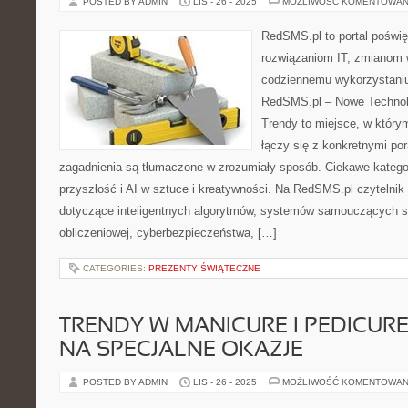
POSTED BY ADMIN
LIS - 26 - 2025
MOŻLIWOŚĆ KOMENTOWAN
RedSMS.pl to portal poświ
rozwiązaniom IT, zmianom 
codziennemu wykorzystaniu
RedSMS.pl – Nowe Technolo
Trendy to miejsce, w który
łączy się z konkretnymi po
zagadnienia są tłumaczone w zrozumiały sposób. Ciekawe kateg
przyszłość i AI w sztuce i kreatywności. Na RedSMS.pl czytelnik 
dotyczące inteligentnych algorytmów, systemów samouczących się
obliczeniowej, cyberbezpieczeństwa, […]
CATEGORIES:
PREZENTY ŚWIĄTECZNE
TRENDY W MANICURE I PEDICUR
NA SPECJALNE OKAZJE
POSTED BY ADMIN
LIS - 26 - 2025
MOŻLIWOŚĆ KOMENTOWAN