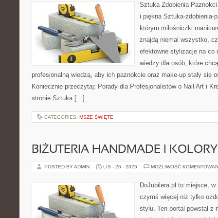
Sztuka Zdobienia Paznokci
i piękna Sztuka-zdobienia-p
którym miłośniczki manicure
znajdą niemal wszystko, cz
efektowne stylizacje na co 
wiedzy dla osób, które chc
profesjonalną wiedzą, aby ich paznokcie oraz make-up stały się o
Koniecznie przeczytaj: Porady dla Profesjonalistów o Nail Art i K
stronie Sztuka […]
CATEGORIES:
MSZE ŚWIĘTE
BIŻUTERIA HANDMADE I KOLORY 
POSTED BY ADMIN
LIS - 26 - 2025
MOŻLIWOŚĆ KOMENTOWAN
DoJubilera.pl to miejsce, w 
czymś więcej niż tylko ozd
stylu. Ten portal powstał z 