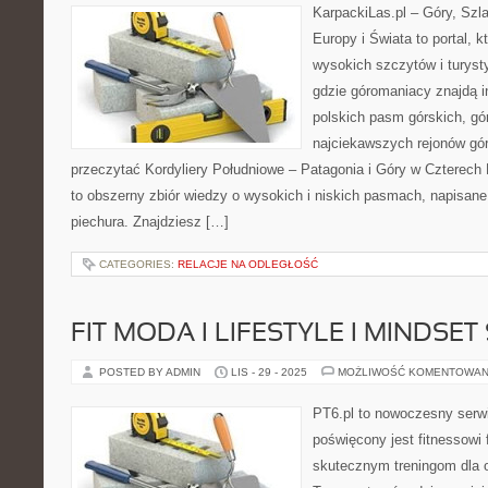
KarpackiLas.pl – Góry, Szl
Europy i Świata to portal, k
wysokich szczytów i turysty
gdzie góromaniacy znajdą i
polskich pasm górskich, gó
najciekawszych rejonów gór
przeczytać Kordyliery Południowe – Patagonia i Góry w Czterech
to obszerny zbiór wiedzy o wysokich i niskich pasmach, napisa
piechura. Znajdziesz […]
CATEGORIES:
RELACJE NA ODLEGŁOŚĆ
FIT MODA I LIFESTYLE I MINDS
POSTED BY ADMIN
LIS - 29 - 2025
MOŻLIWOŚĆ KOMENTOWAN
PT6.pl to nowoczesny serwis
poświęcony jest fitnessowi
skutecznym treningom dla 