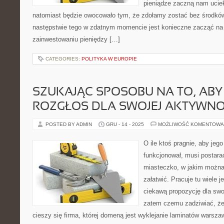
pieniądze zaczną nam uciek
natomiast będzie owocowało tym, że zdołamy zostać bez środkó
następstwie tego w zdatnym momencie jest konieczne zacząć na 
zainwestowaniu pieniędzy […]
CATEGORIES:
POLITYKA W EUROPIE
SZUKAJĄC SPOSOBU NA TO, AB
ROZGŁOS DLA SWOJEJ AKTYWNO
POSTED BY ADMIN
GRU - 14 - 2025
MOŻLIWOŚĆ KOMENTOWA
O ile ktoś pragnie, aby jego
funkcjonował, musi postara
miasteczko, w jakim można 
załatwić. Pracuje tu wiele 
ciekawą propozycję dla swo
zatem czemu zadziwiać, że
cieszy się firma, której domeną jest wyklejanie laminatów warsza