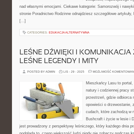
nad własnymi emocjami. Ciekawe kategorie: Samorozwój i nawyki i
stronie Poradnictwo Rodzinne odnajdziesz szczegółowe artykuły, kt
[…]
CATEGORIES:
EDUKACJA ALTERNATYWNA
LEŚNE DŹWIĘKI I KOMUNIKACJA 
LEŚNE LEGENDY I MITY
POSTED BY ADMIN
LIS - 29 - 2025
MOŻLIWOŚĆ KOMENTOWAN
Mieszkańcy Lasu to portal, 
natury i codziennej pracy s
przestrzeń, gdzie odbiorca
opowieści o drzewostanie, 
cudach, które zachodzą w n
Bushcraft i życie w lesie i 
jest prowadzony z perspektywy leśniczego, który każdego dnia pr
podgląda to, czego większość ludzi nigdy nie zobaczy podczas k