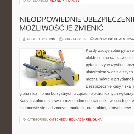
CATEGORIES:
PRZYNĘTY I ZANĘTY
NIEODPOWIEDNIE UBEZPIECZENI
MOŻLIWOŚĆ JE ZMIENIĆ
POSTED BY ADMIN
GRU - 14 - 2025
MOŻLIWOŚĆ KOMENTOWA
Każdy zadaje sobie pytanie
elektroniczne są ułatwieni
pytanie czy wszystkie sprz
ułatwieniem w dzisiejszych
można mówić o przydatnośc
Bezsprzecznie kasy fiskalne
grona niezmiernie korzystnych urządzeń elektronicznych wykorzy
Kasy fiskalne maja swoje różnorodne odpowiedniki, wobec tego, w
zastanowić się nad znanymi markami, oraz takimi, których serwi
CATEGORIES:
KATECHEZA I EDUKACJA RELIGIJNA