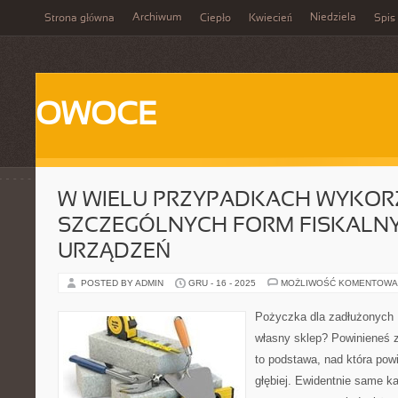
Archiwum
Niedziela
Strona główna
Ciepło
Kwiecień
Spis 
OWOCE
W WIELU PRZYPADKACH WYKOR
SZCZEGÓLNYCH FORM FISKALN
URZĄDZEŃ
POSTED BY ADMIN
GRU - 16 - 2025
MOŻLIWOŚĆ KOMENTOWA
Pożyczka dla zadłużonych 
własny sklep? Powinieneś zn
to podstawa, nad która pow
głębiej. Ewidentnie same k