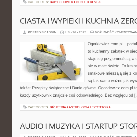
CATEGORIES:
BABY SHOWER I GENDER REVEAL
CIASTA I WYPIEKI I KUCHNIA ZE
POSTED BY ADMIN
LIS - 26 - 2025
MOŻLIWOŚĆ KOMENTOWAN
Ogorkiewicz.com.pl – port
to kuchenny zakątek w siec
staje się przyjemnością, a 
się w małe święto. To krai
smakowe mieszają się z kol
są tak samo ważne jak wyr
także: Przepisy świąteczne i Dania główne. Ogorkiewicz.com.pl to 
każdy użytkownik znajdzie coś odpowiedniego. Bez względu od [
CATEGORIES:
BIŻUTERIA A ASTROLOGIA I EZOTERYKA
AUDIO I MUZYKA I STARTUP STO