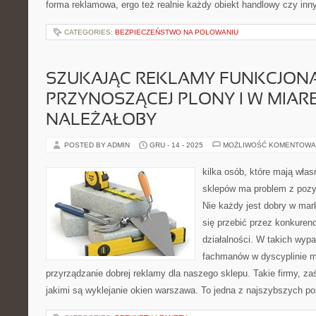
forma reklamowa, ergo też realnie każdy obiekt handlowy czy inn
CATEGORIES:
BEZPIECZEŃSTWO NA POLOWANIU
SZUKAJĄC REKLAMY FUNKCJONA
PRZYNOSZĄCEJ PLONY I W MIARĘ
NALEŻAŁOBY
POSTED BY ADMIN
GRU - 14 - 2025
MOŻLIWOŚĆ KOMENTOWA
kilka osób, które mają wła
sklepów ma problem z pozy
Nie każdy jest dobry w mar
się przebić przez konkurenc
działalności. W takich wyp
fachmanów w dyscyplinie ma
przyrządzanie dobrej reklamy dla naszego sklepu. Takie firmy, za
jakimi są wyklejanie okien warszawa. To jedna z najszybszych po