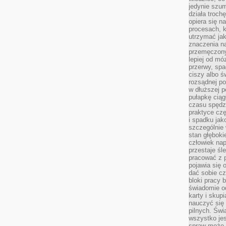
jedynie szu
działa troch
opiera się na
procesach, k
utrzymać ja
znaczenia n
przemęczony
lepiej od mó
przerwy, spa
ciszy albo 
rozsądnej po
w dłuższej 
pułapkę ciąg
czasu spędzą
praktyce czę
i spadku ja
szczególnie
stan głęboki
człowiek nap
przestaje śl
pracować z 
pojawia się 
dać sobie cz
bloki pracy 
świadomie o
karty i skup
nauczyć się
pilnych. Świ
wszystko je
spraw może 