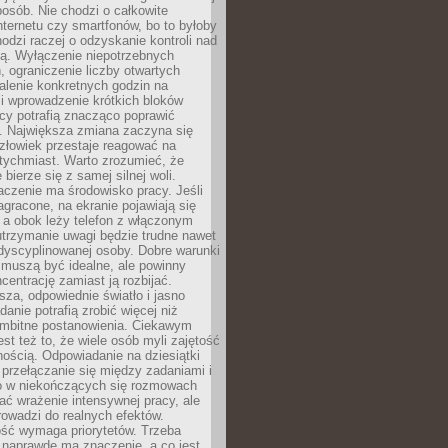
osób. Nie chodzi o całkowite
nternetu czy smartfonów, bo to byłoby
hodzi raczej o odzyskanie kontroli nad
ą. Wyłączenie niepotrzebnych
 ograniczenie liczby otwartych
stalenie konkretnych godzin na
i wprowadzenie krótkich bloków
acy potrafią znacząco poprawić
. Największa zmiana zaczyna się
złowiek przestaje reagować na
tychmiast. Warto zrozumieć, że
 bierze się z samej silnej woli.
czenie ma środowisko pracy. Jeśli
zagracone, na ekranie pojawiają się
y, a obok leży telefon z włączonym
utrzymanie uwagi będzie trudne nawet
dyscyplinowanej osoby. Dobre warunki
 muszą być idealne, ale powinny
centrację zamiast ją rozbijać.
sza, odpowiednie światło i jasno
danie potrafią zrobić więcej niż
 ambitne postanowienia. Ciekawym
est też to, że wiele osób myli zajętość
ością. Odpowiadanie na dziesiątki
przełączanie się między zadaniami i
o w niekończących się rozmowach
ć wrażenie intensywnej pracy, ale
rowadzi do realnych efektów.
ść wymaga priorytetów. Trzeba
 naprawdę ma znaczenie, a co jest