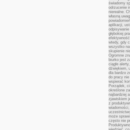
świadomy sp
odrzucenie i
nierealne. C
własną uwag
powiadomień,
aplikacji, u
odpisywanie 
głębokiej pr
efektywność
wtedy, gdy c
wszystko na
skupienie nie
Ogromne zna
biurko jest 
ciągłe alert
dźwiękiem, 
dla bardzo z
do pracy nie
wspierać kon
Porządek, ci
określone za
najbardziej
zjawiskiem j
z produktywn
wiadomości, 
uczestnictw
może sprawia
często nie p
Produktywno
wiedzieć, co