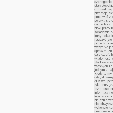
szczególnie
stan głęboki
człowiek nap
przestaje śl
pracować z 
pojawia się 
dać sobie cz
bloki pracy 
świadomie o
karty i skup
nauczyć się
pilnych. Świ
wszystko je
spraw może 
cały dzień, 
wiadomość w
Nie każdy al
własnych za
jednym z na
Kiedy to my
odzyskujemy
dłuższej per
tylko narzęd
też sposobe
informacyjne
lepszy sen i
nie czuje wt
nieuchwytny
wykonuje kon
i naprawdę j