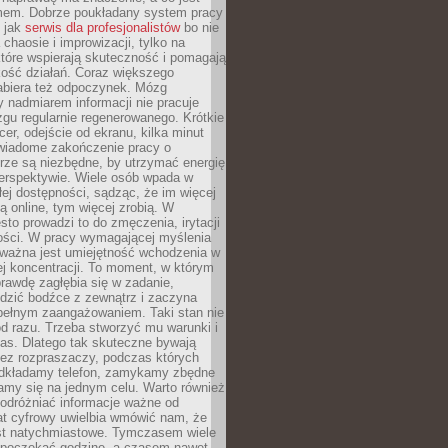
mem. Dobrze poukładany system pracy
ę jak
serwis dla profesjonalistów
bo nie
 chaosie i improwizacji, tylko na
tóre wspierają skuteczność i pomagają
kość działań. Coraz większego
abiera też odpoczynek. Mózg
 nadmiarem informacji nie pracuje
zgu regularnie regenerowanego. Krótkie
cer, odejście od ekranu, kilka minut
świadome zakończenie pracy o
rze są niezbędne, by utrzymać energię
perspektywie. Wiele osób wpada w
łej dostępności, sądząc, że im więcej
 online, tym więcej zrobią. W
sto prowadzi to do zmęczenia, irytacji
kości. W pracy wymagającej myślenia
 ważna jest umiejętność wchodzenia w
ej koncentracji. To moment, w którym
rawdę zagłębia się w zadanie,
edzić bodźce z zewnątrz i zaczyna
pełnym zaangażowaniem. Taki stan nie
od razu. Trzeba stworzyć mu warunki i
as. Dlatego tak skuteczne bywają
bez rozpraszaczy, podczas których
dkładamy telefon, zamykamy zbędne
iamy się na jednym celu. Warto również
 odróżniać informacje ważne od
at cyfrowy uwielbia wmówić nam, że
st natychmiastowe. Tymczasem wiele
poczekać godzinę, a czasem nawet