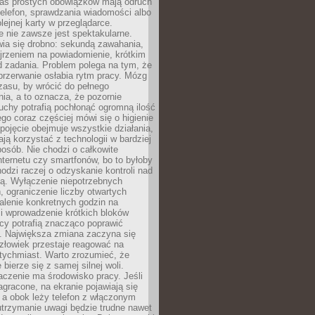
as prostych obowiązków mają odruch
telefon, sprawdzania wiadomości albo
olejnej karty w przeglądarce.
 nie zawsze jest spektakularne.
wia się drobno: sekundą zawahania,
jrzeniem na powiadomienie, krótkim
d zadania. Problem polega na tym, że
przerwanie osłabia rytm pracy. Mózg
zasu, by wrócić do pełnego
ia, a to oznacza, że pozornie
uchy potrafią pochłonąć ogromną ilość
tego coraz częściej mówi się o higienie
 pojęcie obejmuje wszystkie działania,
ją korzystać z technologii w bardziej
osób. Nie chodzi o całkowite
nternetu czy smartfonów, bo to byłoby
hodzi raczej o odzyskanie kontroli nad
ą. Wyłączenie niepotrzebnych
 ograniczenie liczby otwartych
stalenie konkretnych godzin na
i wprowadzenie krótkich bloków
acy potrafią znacząco poprawić
. Największa zmiana zaczyna się
złowiek przestaje reagować na
tychmiast. Warto zrozumieć, że
 bierze się z samej silnej woli.
czenie ma środowisko pracy. Jeśli
zagracone, na ekranie pojawiają się
y, a obok leży telefon z włączonym
utrzymanie uwagi będzie trudne nawet