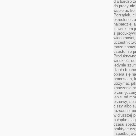
dla bardzo z
do pracy nie
wspierać kon
Porządek, ci
określone za
najbardziej
zjawiskiem j
z produktywn
wiadomości, 
uczestnictw
może sprawia
często nie p
Produktywno
wiedzieć, co
jedynie szu
działa troch
opiera się na
procesach, k
utrzymać ja
znaczenia n
przemęczony
lepiej od mó
przerwy, spa
ciszy albo 
rozsądnej po
w dłuższej 
pułapkę ciąg
czasu spędzą
praktyce czę
i spadku ja