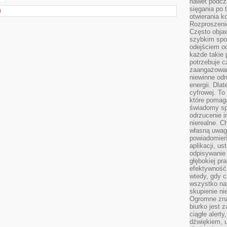
nawet podcz
sięgania po 
I
otwierania k
Rozproszenie
Często obja
szybkim spo
odejściem o
każde takie 
potrzebuje c
zaangażowan
niewinne odr
energii. Dla
cyfrowej. To
które pomaga
świadomy sp
odrzucenie i
nierealne. C
własną uwag
powiadomień,
aplikacji, u
odpisywanie 
głębokiej pr
efektywność
wtedy, gdy c
wszystko na
skupienie nie
Ogromne zna
biurko jest 
ciągłe alert
dźwiękiem, 