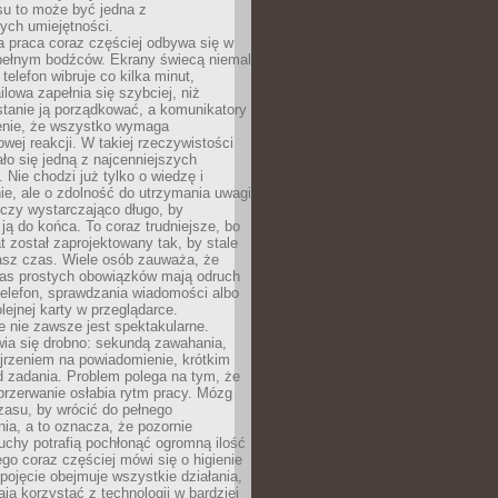
su to może być jedna z
ych umiejętności.
 praca coraz częściej odbywa się w
pełnym bodźców. Ekrany świecą niemal
telefon wibruje co kilka minut,
lowa zapełnia się szybciej, niż
tanie ją porządkować, a komunikatory
enie, że wszystko wymaga
wej reakcji. W takiej rzeczywistości
ało się jedną z najcenniejszych
. Nie chodzi już tylko o wiedzę i
e, ale o zdolność do utrzymania uwagi
eczy wystarczająco długo, by
ją do końca. To coraz trudniejsze, bo
t został zaprojektowany tak, by stale
asz czas. Wiele osób zauważa, że
as prostych obowiązków mają odruch
telefon, sprawdzania wiadomości albo
olejnej karty w przeglądarce.
 nie zawsze jest spektakularne.
wia się drobno: sekundą zawahania,
jrzeniem na powiadomienie, krótkim
d zadania. Problem polega na tym, że
przerwanie osłabia rytm pracy. Mózg
zasu, by wrócić do pełnego
ia, a to oznacza, że pozornie
uchy potrafią pochłonąć ogromną ilość
tego coraz częściej mówi się o higienie
 pojęcie obejmuje wszystkie działania,
ją korzystać z technologii w bardziej