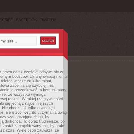
SCRIBE
FACEBOOK
TWITTER
 praca coraz częściej odbywa się w
pełnym bodźców. Ekrany świecą niemal
telefon wibruje co kilka minut,
lowa zapełnia się szybciej, niż
tanie ją porządkować, a komunikatory
enie, że wszystko wymaga
wej reakcji. W takiej rzeczywistości
ało się jedną z najcenniejszych
. Nie chodzi już tylko o wiedzę i
e, ale o zdolność do utrzymania uwagi
eczy wystarczająco długo, by
ją do końca. To coraz trudniejsze, bo
t został zaprojektowany tak, by stale
asz czas. Wiele osób zauważa, że