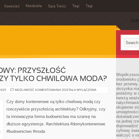
Niedziela
Tagi
Tagi
Kwiecień
Spis Treści
SUB
WY: PRZYSZŁOŚĆ
Współczesna
CZY TYLKO CHWILOWA MODA?
środowisku 
bez przerwy, 
skrzynka mai
DOM
 2025
MOŻLIWOŚĆ KOMENTOWANIA
ZOSTAŁA WYŁĄCZONA
jesteśmy w s
KONTENEROWY:
PRZYSZŁOŚĆ
tworzą wraż
ARCHITEKTURY
Czy domy kontenerowe są tylko chwilową modą czy
natychmiasto
CZY
TYLKO
skupienie st
rzeczywiście przyszłością architektury? Odkryjmy, czy
CHWILOWA
umiejętności
MODA?
ta innowacyjna forma budownictwa ma szansę na
doświadczeni
na jednej rz
dłuższe egzystencje. #architektura #domykontenerowe
doprowadzić 
cyfrowy świa
#budownictwo #moda
walczyć o n