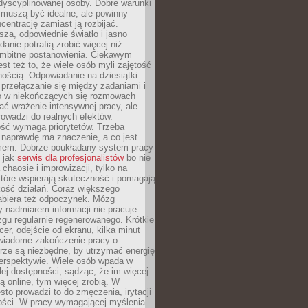
dyscyplinowanej osoby. Dobre warunki
 muszą być idealne, ale powinny
centrację zamiast ją rozbijać.
sza, odpowiednie światło i jasno
danie potrafią zrobić więcej niż
 ambitne postanowienia. Ciekawym
est też to, że wiele osób myli zajętość
ością. Odpowiadanie na dziesiątki
przełączanie się między zadaniami i
o w niekończących się rozmowach
ć wrażenie intensywnej pracy, ale
rowadzi do realnych efektów.
ść wymaga priorytetów. Trzeba
 naprawdę ma znaczenie, a co jest
mem. Dobrze poukładany system pracy
ę jak
serwis dla profesjonalistów
bo nie
 chaosie i improwizacji, tylko na
tóre wspierają skuteczność i pomagają
kość działań. Coraz większego
abiera też odpoczynek. Mózg
 nadmiarem informacji nie pracuje
zgu regularnie regenerowanego. Krótkie
cer, odejście od ekranu, kilka minut
świadome zakończenie pracy o
rze są niezbędne, by utrzymać energię
perspektywie. Wiele osób wpada w
łej dostępności, sądząc, że im więcej
 online, tym więcej zrobią. W
sto prowadzi to do zmęczenia, irytacji
kości. W pracy wymagającej myślenia