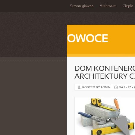
Archiwum
Strona główna
Ciepło
OWOCE
DOM KONTENERO
ARCHITEKTURY 
POSTED BY ADMIN
MAJ - 17 -