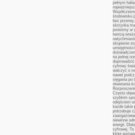
pełnym hała
najważniejsz
Współczesna
środowisku 
bez przerwy, 
skrzynka mai
jesteśmy w s
tworzą wraż
natychmiasto
skupienie st
umiejętności
doświadczeni
na jednej rz
doprowadzić 
cyfrowy świa
walczyć o n
nawet podcz
sięgania po 
otwierania k
Rozproszenie
Często obja
szybkim spo
odejściem o
każde takie 
potrzebuje c
zaangażowan
niewinne odr
energii. Dla
cyfrowej. To
które pomaga