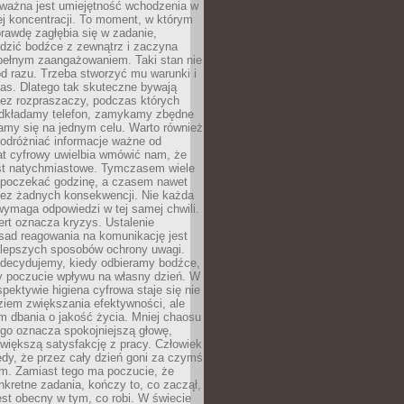
 ważna jest umiejętność wchodzenia w
ej koncentracji. To moment, w którym
rawdę zagłębia się w zadanie,
edzić bodźce z zewnątrz i zaczyna
pełnym zaangażowaniem. Taki stan nie
od razu. Trzeba stworzyć mu warunki i
as. Dlatego tak skuteczne bywają
bez rozpraszaczy, podczas których
dkładamy telefon, zamykamy zbędne
iamy się na jednym celu. Warto również
 odróżniać informacje ważne od
at cyfrowy uwielbia wmówić nam, że
st natychmiastowe. Tymczasem wiele
poczekać godzinę, a czasem nawet
bez żadnych konsekwencji. Nie każda
ymaga odpowiedzi w tej samej chwili.
ert oznacza kryzys. Ustalenie
sad reagowania na komunikację jest
jlepszych sposobów ochrony uwagi.
 decydujemy, kiedy odbieramy bodźce,
 poczucie wpływu na własny dzień. W
spektywie higiena cyfrowa staje się nie
ziem zwiększania efektywności, ale
m dbania o jakość życia. Mniej chaosu
go oznacza spokojniejszą głowę,
 większą satysfakcję z pracy. Człowiek
edy, że przez cały dzień goni za czymś
m. Zamiast tego ma poczucie, że
kretne zadania, kończy to, co zaczął,
est obecny w tym, co robi. W świecie