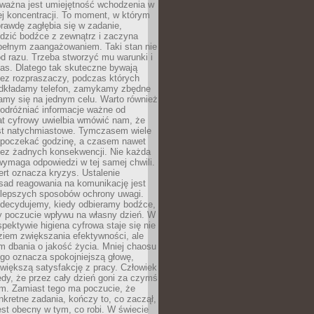
 ważna jest umiejętność wchodzenia w
ej koncentracji. To moment, w którym
rawdę zagłębia się w zadanie,
edzić bodźce z zewnątrz i zaczyna
pełnym zaangażowaniem. Taki stan nie
od razu. Trzeba stworzyć mu warunki i
as. Dlatego tak skuteczne bywają
bez rozpraszaczy, podczas których
dkładamy telefon, zamykamy zbędne
iamy się na jednym celu. Warto również
 odróżniać informacje ważne od
at cyfrowy uwielbia wmówić nam, że
st natychmiastowe. Tymczasem wiele
poczekać godzinę, a czasem nawet
bez żadnych konsekwencji. Nie każda
ymaga odpowiedzi w tej samej chwili.
ert oznacza kryzys. Ustalenie
sad reagowania na komunikację jest
jlepszych sposobów ochrony uwagi.
 decydujemy, kiedy odbieramy bodźce,
 poczucie wpływu na własny dzień. W
spektywie higiena cyfrowa staje się nie
ziem zwiększania efektywności, ale
m dbania o jakość życia. Mniej chaosu
go oznacza spokojniejszą głowę,
 większą satysfakcję z pracy. Człowiek
edy, że przez cały dzień goni za czymś
m. Zamiast tego ma poczucie, że
kretne zadania, kończy to, co zaczął,
est obecny w tym, co robi. W świecie