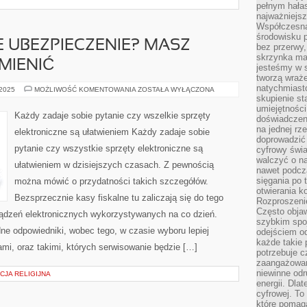
pełnym hała
najważniejsz
Współczesna
środowisku 
 UBEZPIECZENIE? MASZ
bez przerwy, 
skrzynka mai
MIENIĆ
jesteśmy w s
tworzą wraż
natychmiasto
NIEODPOWIEDNIE
 2025
MOŻLIWOŚĆ KOMENTOWANIA
ZOSTAŁA WYŁĄCZONA
UBEZPIECZENIE?
skupienie st
MASZ
umiejętności
MOŻLIWOŚĆ
Każdy zadaje sobie pytanie czy wszelkie sprzęty
doświadczeni
JE
ZMIENIĆ
na jednej rz
elektroniczne są ułatwieniem Każdy zadaje sobie
doprowadzić 
pytanie czy wszystkie sprzęty elektroniczne są
cyfrowy świa
walczyć o n
ułatwieniem w dzisiejszych czasach. Z pewnością
nawet podcz
sięgania po 
można mówić o przydatności takich szczegółów.
otwierania k
Bezsprzecznie kasy fiskalne tu zaliczają się do tego
Rozproszenie
Często obja
ządzeń elektronicznych wykorzystywanych na co dzień.
szybkim spo
ne odpowiedniki, wobec tego, w czasie wyboru lepiej
odejściem o
każde takie 
mi, oraz takimi, których serwisowanie będzie […]
potrzebuje c
zaangażowan
niewinne odr
CJA RELIGIJNA
energii. Dla
cyfrowej. To
które pomaga