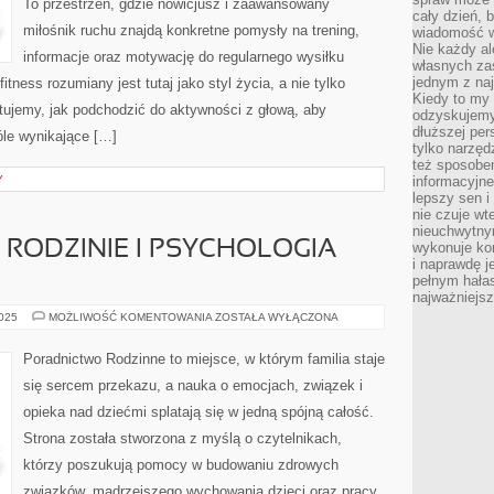
To przestrzeń, gdzie nowicjusz i zaawansowany
cały dzień, 
miłośnik ruchu znajdą konkretne pomysły na trening,
wiadomość w
Nie każdy al
informacje oraz motywację do regularnego wysiłku
własnych za
jednym z na
itness rozumiany jest tutaj jako styl życia, a nie tylko
Kiedy to my
tujemy, jak podchodzić do aktywności z głową, aby
odzyskujemy
dłuższej per
le wynikające […]
tylko narzęd
też sposobe
Y
informacyjne
lepszy sen i
nie czuje wt
nieuchwytny
RODZINIE I PSYCHOLOGIA
wykonuje kon
i naprawdę j
pełnym hała
najważniejsz
KOMUNIKACJA
2025
MOŻLIWOŚĆ KOMENTOWANIA
ZOSTAŁA WYŁĄCZONA
W
RODZINIE
I
Poradnictwo Rodzinne to miejsce, w którym familia staje
PSYCHOLOGIA
CYFROWA
się sercem przekazu, a nauka o emocjach, związek i
opieka nad dziećmi splatają się w jedną spójną całość.
Strona została stworzona z myślą o czytelnikach,
którzy poszukują pomocy w budowaniu zdrowych
związków, mądrzejszego wychowania dzieci oraz pracy