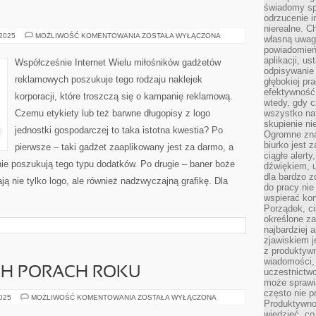
świadomy sp
odrzucenie i
nierealne. C
OCZYSZCZARKA
 2025
MOŻLIWOŚĆ KOMENTOWANIA
ZOSTAŁA WYŁĄCZONA
własną uwag
powiadomień,
aplikacji, u
Współcześnie Internet Wielu miłośników gadżetów
odpisywanie 
reklamowych poszukuje tego rodzaju naklejek
głębokiej pr
efektywność
korporacji, które troszczą się o kampanię reklamową.
wtedy, gdy c
Czemu etykiety lub też barwne długopisy z logo
wszystko na
skupienie nie
jednostki gospodarczej to taka istotna kwestia? Po
Ogromne zna
biurko jest 
pierwsze – taki gadżet zaaplikowany jest za darmo, a
ciągłe alert
nie poszukują tego typu dodatków. Po drugie – baner boże
dźwiękiem, 
dla bardzo z
ją nie tylko logo, ale również nadzwyczajną grafikę. Dla
do pracy nie
wspierać kon
Porządek, ci
określone za
najbardziej
zjawiskiem j
z produktywn
wiadomości, 
CH PORACH ROKU
uczestnictw
może sprawia
często nie p
GÓRY
2025
MOŻLIWOŚĆ KOMENTOWANIA
ZOSTAŁA WYŁĄCZONA
Produktywno
W
CZTERECH
wiedzieć, co