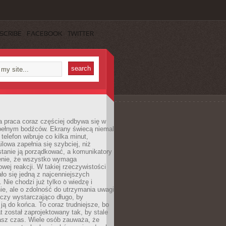
SCRIBE
FACEBOOK
TWITTER
 praca coraz częściej odbywa się w
pełnym bodźców. Ekrany świecą niemal
telefon wibruje co kilka minut,
lowa zapełnia się szybciej, niż
tanie ją porządkować, a komunikatory
enie, że wszystko wymaga
wej reakcji. W takiej rzeczywistości
ało się jedną z najcenniejszych
. Nie chodzi już tylko o wiedzę i
e, ale o zdolność do utrzymania uwagi
eczy wystarczająco długo, by
ją do końca. To coraz trudniejsze, bo
t został zaprojektowany tak, by stale
asz czas. Wiele osób zauważa, że