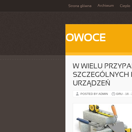
Archiwum
Strona główna
Ciepło
OWOCE
W WIELU PRZYP
SZCZEGÓLNYCH 
URZĄDZEŃ
POSTED BY ADMIN
GRU - 16 -