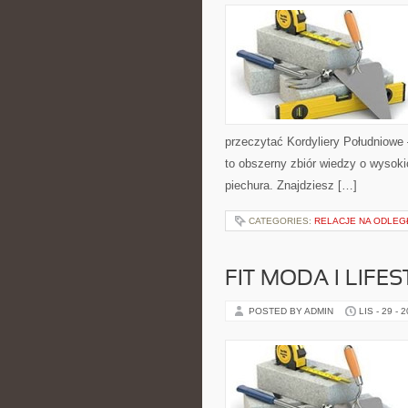
przeczytać Kordyliery Południowe
to obszerny zbiór wiedzy o wysok
piechura. Znajdziesz […]
CATEGORIES:
RELACJE NA ODLE
FIT MODA I LIFE
POSTED BY ADMIN
LIS - 29 - 