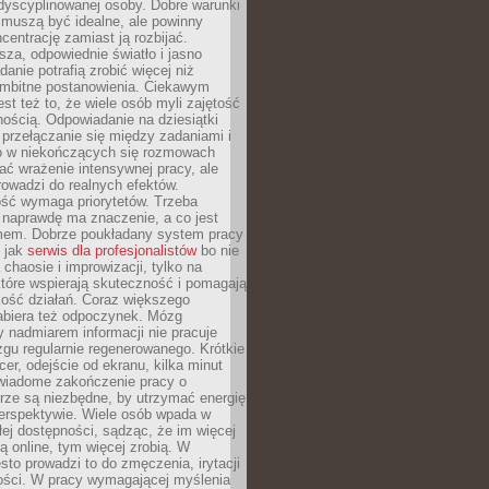
dyscyplinowanej osoby. Dobre warunki
 muszą być idealne, ale powinny
centrację zamiast ją rozbijać.
sza, odpowiednie światło i jasno
danie potrafią zrobić więcej niż
 ambitne postanowienia. Ciekawym
est też to, że wiele osób myli zajętość
ością. Odpowiadanie na dziesiątki
przełączanie się między zadaniami i
o w niekończących się rozmowach
ć wrażenie intensywnej pracy, ale
rowadzi do realnych efektów.
ść wymaga priorytetów. Trzeba
 naprawdę ma znaczenie, a co jest
mem. Dobrze poukładany system pracy
ę jak
serwis dla profesjonalistów
bo nie
 chaosie i improwizacji, tylko na
tóre wspierają skuteczność i pomagają
kość działań. Coraz większego
abiera też odpoczynek. Mózg
 nadmiarem informacji nie pracuje
zgu regularnie regenerowanego. Krótkie
cer, odejście od ekranu, kilka minut
świadome zakończenie pracy o
rze są niezbędne, by utrzymać energię
perspektywie. Wiele osób wpada w
łej dostępności, sądząc, że im więcej
 online, tym więcej zrobią. W
sto prowadzi to do zmęczenia, irytacji
kości. W pracy wymagającej myślenia