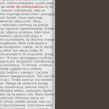
mem. Dobrze poukładany system pracy
ę jak
serwis dla profesjonalistów
bo nie
 chaosie i improwizacji, tylko na
tóre wspierają skuteczność i pomagają
kość działań. Coraz większego
abiera też odpoczynek. Mózg
 nadmiarem informacji nie pracuje
zgu regularnie regenerowanego. Krótkie
cer, odejście od ekranu, kilka minut
świadome zakończenie pracy o
rze są niezbędne, by utrzymać energię
perspektywie. Wiele osób wpada w
łej dostępności, sądząc, że im więcej
 online, tym więcej zrobią. W
sto prowadzi to do zmęczenia, irytacji
kości. W pracy wymagającej myślenia
 ważna jest umiejętność wchodzenia w
ej koncentracji. To moment, w którym
rawdę zagłębia się w zadanie,
edzić bodźce z zewnątrz i zaczyna
pełnym zaangażowaniem. Taki stan nie
od razu. Trzeba stworzyć mu warunki i
as. Dlatego tak skuteczne bywają
bez rozpraszaczy, podczas których
dkładamy telefon, zamykamy zbędne
iamy się na jednym celu. Warto również
 odróżniać informacje ważne od
at cyfrowy uwielbia wmówić nam, że
st natychmiastowe. Tymczasem wiele
poczekać godzinę, a czasem nawet