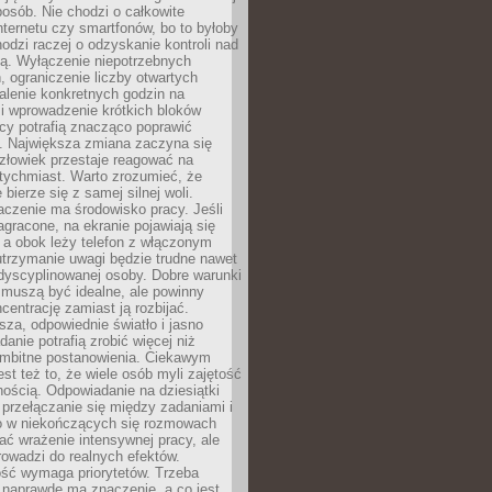
osób. Nie chodzi o całkowite
nternetu czy smartfonów, bo to byłoby
hodzi raczej o odzyskanie kontroli nad
ą. Wyłączenie niepotrzebnych
 ograniczenie liczby otwartych
stalenie konkretnych godzin na
i wprowadzenie krótkich bloków
acy potrafią znacząco poprawić
. Największa zmiana zaczyna się
złowiek przestaje reagować na
tychmiast. Warto zrozumieć, że
 bierze się z samej silnej woli.
czenie ma środowisko pracy. Jeśli
zagracone, na ekranie pojawiają się
y, a obok leży telefon z włączonym
utrzymanie uwagi będzie trudne nawet
dyscyplinowanej osoby. Dobre warunki
 muszą być idealne, ale powinny
centrację zamiast ją rozbijać.
sza, odpowiednie światło i jasno
danie potrafią zrobić więcej niż
 ambitne postanowienia. Ciekawym
est też to, że wiele osób myli zajętość
ością. Odpowiadanie na dziesiątki
przełączanie się między zadaniami i
o w niekończących się rozmowach
ć wrażenie intensywnej pracy, ale
rowadzi do realnych efektów.
ść wymaga priorytetów. Trzeba
 naprawdę ma znaczenie, a co jest