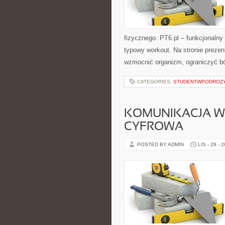
fizycznego. PT6.pl – funkcjonalny f
typowy workout. Na stronie prezen
wzmocnić organizm, ograniczyć bó
CATEGORIES:
STUDENTWPODROZ
KOMUNIKACJA W 
CYFROWA
POSTED BY ADMIN
LIS - 29 - 