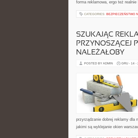
forma reklamowa, ergo też realnie
CATEGORIES:
BEZPIECZEŃSTWO 
SZUKAJĄC REKL
PRZYNOSZĄCEJ PL
NALEŻAŁOBY
POSTED BY ADMIN
GRU - 14 -
przyrządzanie dobrej reklamy dla 
jakimi są wyklejanie okien warsza