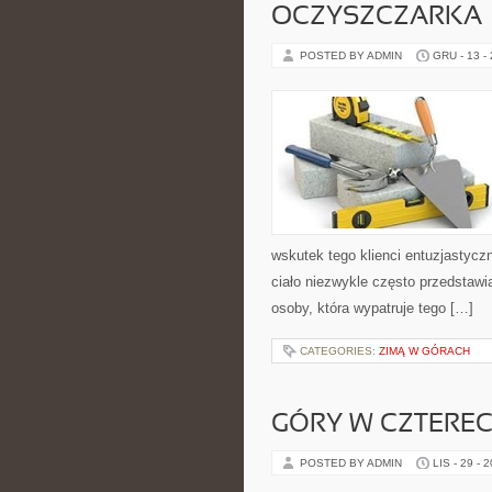
OCZYSZCZARKA
POSTED BY ADMIN
GRU - 13 -
wskutek tego klienci entuzjastycz
ciało niezwykle często przedstawia
osoby, która wypatruje tego […]
CATEGORIES:
ZIMĄ W GÓRACH
GÓRY W CZTERE
POSTED BY ADMIN
LIS - 29 - 