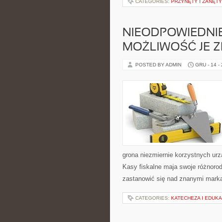
CATEGORIES:
PRZYNĘTY I ZANĘTY
NIEODPOWIEDNIE
MOŻLIWOŚĆ JE Z
POSTED BY ADMIN
GRU - 14 -
grona niezmiernie korzystnych ur
Kasy fiskalne maja swoje różnorod
zastanowić się nad znanymi marka
CATEGORIES:
KATECHEZA I EDUKA