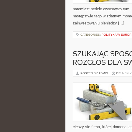
natomiast będzie owocowało tym,
następstwie tego w zdatnym momen
zainwestowaniu pieniędzy […]
CATEGORIES:
POLITYKA W EUROP
SZUKAJĄC SPOSO
ROZGŁOS DLA SW
POSTED BY ADMIN
GRU - 14 -
cieszy się firma, której domeną j