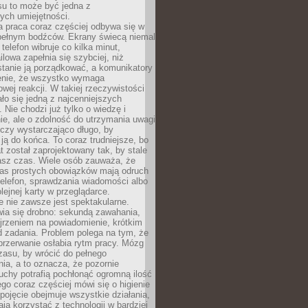
su to może być jedna z
ych umiejętności.
 praca coraz częściej odbywa się w
pełnym bodźców. Ekrany świecą niemal
telefon wibruje co kilka minut,
lowa zapełnia się szybciej, niż
tanie ją porządkować, a komunikatory
enie, że wszystko wymaga
wej reakcji. W takiej rzeczywistości
ało się jedną z najcenniejszych
. Nie chodzi już tylko o wiedzę i
e, ale o zdolność do utrzymania uwagi
eczy wystarczająco długo, by
ją do końca. To coraz trudniejsze, bo
t został zaprojektowany tak, by stale
asz czas. Wiele osób zauważa, że
as prostych obowiązków mają odruch
telefon, sprawdzania wiadomości albo
olejnej karty w przeglądarce.
 nie zawsze jest spektakularne.
wia się drobno: sekundą zawahania,
jrzeniem na powiadomienie, krótkim
d zadania. Problem polega na tym, że
przerwanie osłabia rytm pracy. Mózg
zasu, by wrócić do pełnego
ia, a to oznacza, że pozornie
uchy potrafią pochłonąć ogromną ilość
tego coraz częściej mówi się o higienie
 pojęcie obejmuje wszystkie działania,
ją korzystać z technologii w bardziej