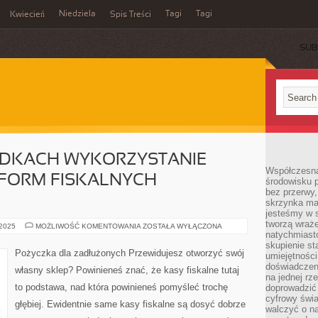
Niedziela
Tagi
Tagi
Kwiecień
Spis Treści
SUB
ADKACH WYKORZYSTANIE
Współczesna
FORM FISKALNYCH
środowisku 
bez przerwy, 
skrzynka mai
jesteśmy w s
tworzą wraż
W
 2025
MOŻLIWOŚĆ KOMENTOWANIA
ZOSTAŁA WYŁĄCZONA
WIELU
natychmiasto
PRZYPADKACH
skupienie st
WYKORZYSTANIE
Pożyczka dla zadłużonych Przewidujesz otworzyć swój
umiejętności
SZCZEGÓLNYCH
FORM
doświadczeni
własny sklep? Powinieneś znać, że kasy fiskalne tutaj
FISKALNYCH
na jednej rz
URZĄDZEŃ
to podstawa, nad która powinieneś pomyśleć trochę
doprowadzić 
cyfrowy świa
głębiej. Ewidentnie same kasy fiskalne są dosyć dobrze
walczyć o n