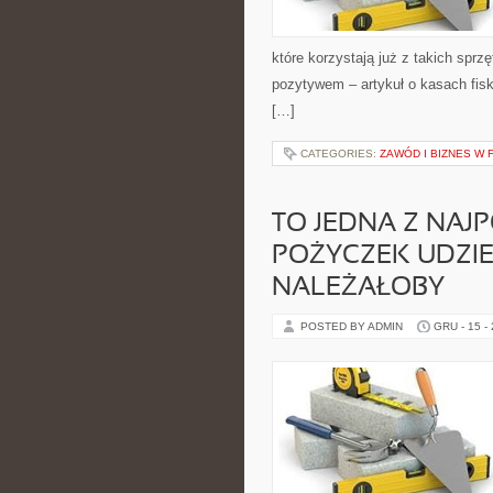
które korzystają już z takich spr
pozytywem – artykuł o kasach fisk
[…]
CATEGORIES:
ZAWÓD I BIZNES W 
TO JEDNA Z NAJ
POŻYCZEK UDZIE
NALEŻAŁOBY
POSTED BY ADMIN
GRU - 15 -