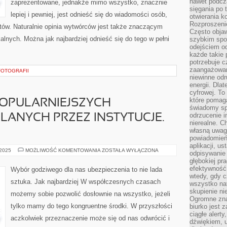
nawet podcz
zaprezentowane, jednakże mimo wszystko, znacznie
sięgania po 
lepiej i pewniej, jest odnieść się do wiadomości osób,
otwierania k
Rozproszenie
zętów. Naturalnie opinia wytwórców jest także znaczącym
Często obja
alnych. Można jak najbardziej odnieść się do tego w pełni
szybkim spo
odejściem o
każde takie 
potrzebuje c
zaangażowan
FOTOGRAFII
niewinne odr
energii. Dla
cyfrowej. To
które pomaga
POPULARNIEJSZYCH
świadomy sp
odrzucenie i
LANYCH PRZEZ INSTYTUCJE.
nierealne. C
własną uwag
powiadomień,
aplikacji, u
TO
 2025
MOŻLIWOŚĆ KOMENTOWANIA
ZOSTAŁA WYŁĄCZONA
odpisywanie 
JEDNA
głębokiej pr
Z
NAJPOPULARNIEJSZYCH
efektywność
Wybór godziwego dla nas ubezpieczenia to nie lada
POŻYCZEK
wtedy, gdy c
UDZIELANYCH
sztuka. Jak najbardziej W współczesnych czasach
wszystko na
PRZEZ
INSTYTUCJE.
skupienie nie
możemy sobie pozwolić dosłownie na wszystko, jeżeli
NALEŻAŁOBY
Ogromne zna
tylko mamy do tego kongruentne środki. W przyszłości
biurko jest 
ciągłe alert
aczkolwiek przeznaczenie może się od nas odwrócić i
dźwiękiem, 