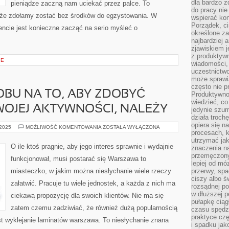
dla bardzo z
pieniądze zaczną nam uciekać przez palce. To
do pracy nie
 że zdołamy zostać bez środków do egzystowania. W
wspierać kon
Porządek, ci
cie jest konieczne zacząć na serio myśleć o
określone za
najbardziej
zjawiskiem j
z produktywn
IE
wiadomości, 
uczestnictw
może sprawia
często nie p
BU NA TO, ABY ZDOBYĆ
Produktywno
wiedzieć, co
OJEJ AKTYWNOŚCI, NALEŻY
jedynie szu
działa troch
opiera się na
SZUKAJĄC
 2025
MOŻLIWOŚĆ KOMENTOWANIA
ZOSTAŁA WYŁĄCZONA
procesach, k
SPOSOBU
NA
utrzymać ja
TO,
O ile ktoś pragnie, aby jego interes sprawnie i wydajnie
znaczenia n
ABY
ZDOBYĆ
przemęczony
funkcjonował, musi postarać się Warszawa to
ROZGŁOS
lepiej od mó
DLA
miasteczko, w jakim można niesłychanie wiele rzeczy
przerwy, spa
SWOJEJ
AKTYWNOŚCI,
ciszy albo 
załatwić. Pracuje tu wiele jednostek, a każda z nich ma
NALEŻY
rozsądnej po
w dłuższej 
ciekawą propozycję dla swoich klientów. Nie ma się
pułapkę ciąg
zatem czemu zadziwiać, że również dużą popularnością
czasu spędzą
praktyce czę
est wyklejanie laminatów warszawa. To niesłychanie znana
i spadku ja