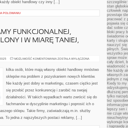
 każdy obiekt handlowy czy inny […]
szczególnie
stan głęboki
człowiek nap
NA POLOWANIU
przestaje śl
pracować z 
pojawia się 
dać sobie cz
AMY FUNKCJONALNEJ,
bloki pracy 
świadomie o
ONY I W MIARĘ TANIEJ,
karty i skup
nauczyć się
pilnych. Świ
wszystko je
spraw może 
SZUKAJĄC
 2025
MOŻLIWOŚĆ KOMENTOWANIA
ZOSTAŁA WYŁĄCZONA
cały dzień, 
REKLAMY
FUNKCJONALNEJ,
wiadomość w
PRZYNOSZĄCEJ
kilka osób, które mają własny obiekt handlowy mnóstwo
Nie każdy al
PLONY
I
własnych za
sklepów ma problem z pozyskaniem nowych klientów.
W
jednym z na
MIARĘ
Nie każdy jest dobry w marketingu, czasem ciężko jest
Kiedy to my
TANIEJ,
NALEŻAŁOBY
odzyskujemy
się przebić przez konkurencję i zarobić na swojej
dłuższej per
tylko narzęd
działalności. W takich wypadkach warto zwrócić się do
też sposobe
fachmanów w dyscyplinie marketingu i poprosić ich o
informacyjne
lepszy sen i
naszego sklepu. Takie firmy, zaświadczają m.in. służby
nie czuje wt
wa. To jedna z najszybszych postaci reklamy, […]
nieuchwytny
wykonuje kon
i naprawdę j