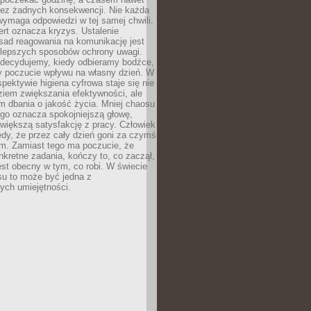
bez żadnych konsekwencji. Nie każda
ymaga odpowiedzi w tej samej chwili.
ert oznacza kryzys. Ustalenie
sad reagowania na komunikację jest
jlepszych sposobów ochrony uwagi.
 decydujemy, kiedy odbieramy bodźce,
 poczucie wpływu na własny dzień. W
spektywie higiena cyfrowa staje się nie
ziem zwiększania efektywności, ale
m dbania o jakość życia. Mniej chaosu
go oznacza spokojniejszą głowę,
 większą satysfakcję z pracy. Człowiek
edy, że przez cały dzień goni za czymś
m. Zamiast tego ma poczucie, że
kretne zadania, kończy to, co zaczął,
est obecny w tym, co robi. W świecie
su to może być jedna z
ych umiejętności.