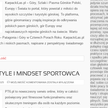
PORACH
KarpackiLas.pl – Góry, Szlaki i Pasma Górskie Polski,
jedynie szu
ROKU
działa troch
Europy i Świata to portal, który powstał z miłości do
opiera się na
procesach, k
wysokich szczytów i turystyki górskiej. To platforma,
utrzymać ja
gdzie góromaniacy znajdą inspiracje do odkrywania
znaczenia n
przemęczony
polskich pasm górskich, gór Europy oraz
lepiej od mó
najciekawszych rejonów górskich na świecie. Warto
przerwy, spa
ciszy albo 
 – Patagonia i Góry w Czterech Porach Roku. KarpackiLas.pl
rozsądnej po
w dłuższej 
ich i niskich pasmach, napisane z perspektywy świadomego
pułapkę ciąg
czasu spędzą
praktyce czę
i spadku ja
GŁOŚĆ
szczególnie
stan głęboki
człowiek nap
przestaje śl
STYLE I MINDSET SPORTOWCA
pracować z 
pojawia się 
FIT
dać sobie cz
2025
MOŻLIWOŚĆ KOMENTOWANIA
ZOSTAŁA WYŁĄCZONA
MODA
bloki pracy 
I
świadomie o
LIFESTYLE
PT6.pl to nowoczesny serwis online, który w całości
I
karty i skup
MINDSET
nauczyć się
poświęcony jest fitnessowi funkcjonalnemu oraz
SPORTOWCA
pilnych. Świ
skutecznym treningom dla osób na każdym poziomie.
wszystko je
spraw może 