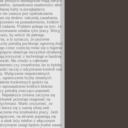
as prostych obowiązków mają odruch
telefon, sprawdzania wiadomości albo
olejnej karty w przeglądarce.
 nie zawsze jest spektakularne.
wia się drobno: sekundą zawahania,
jrzeniem na powiadomienie, krótkim
d zadania. Problem polega na tym, że
przerwanie osłabia rytm pracy. Mózg
zasu, by wrócić do pełnego
ia, a to oznacza, że pozornie
uchy potrafią pochłonąć ogromną ilość
tego coraz częściej mówi się o higienie
 pojęcie obejmuje wszystkie działania,
ją korzystać z technologii w bardziej
osób. Nie chodzi o całkowite
nternetu czy smartfonów, bo to byłoby
hodzi raczej o odzyskanie kontroli nad
ą. Wyłączenie niepotrzebnych
 ograniczenie liczby otwartych
stalenie konkretnych godzin na
i wprowadzenie krótkich bloków
acy potrafią znacząco poprawić
. Największa zmiana zaczyna się
złowiek przestaje reagować na
tychmiast. Warto zrozumieć, że
 bierze się z samej silnej woli.
czenie ma środowisko pracy. Jeśli
zagracone, na ekranie pojawiają się
y, a obok leży telefon z włączonym
utrzymanie uwagi będzie trudne nawet