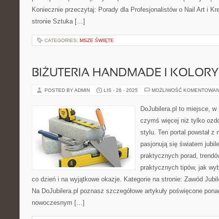
Koniecznie przeczytaj: Porady dla Profesjonalistów o Nail Art i K
stronie Sztuka […]
CATEGORIES:
MSZE ŚWIĘTE
BIŻUTERIA HANDMADE I KOLORY 
POSTED BY ADMIN
LIS - 26 - 2025
MOŻLIWOŚĆ KOMENTOWAN
DoJubilera.pl to miejsce, w 
czymś więcej niż tylko ozd
stylu. Ten portal powstał z 
pasjonują się światem jubile
praktycznych porad, trend
praktycznych tipów, jak wy
co dzień i na wyjątkowe okazje. Kategorie na stronie: Zawód Jubile
Na DoJubilera.pl poznasz szczegółowe artykuły poświęcone po
nowoczesnym […]