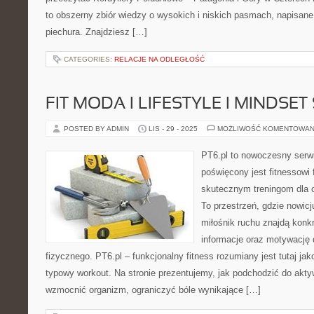
to obszerny zbiór wiedzy o wysokich i niskich pasmach, napisa
piechura. Znajdziesz […]
CATEGORIES:
RELACJE NA ODLEGŁOŚĆ
FIT MODA I LIFESTYLE I MINDS
POSTED BY ADMIN
LIS - 29 - 2025
MOŻLIWOŚĆ KOMENTOWAN
PT6.pl to nowoczesny serwis
poświęcony jest fitnessowi
skutecznym treningom dla 
To przestrzeń, gdzie nowic
miłośnik ruchu znajdą konk
informacje oraz motywację 
fizycznego. PT6.pl – funkcjonalny fitness rozumiany jest tutaj jako
typowy workout. Na stronie prezentujemy, jak podchodzić do akty
wzmocnić organizm, ograniczyć bóle wynikające […]