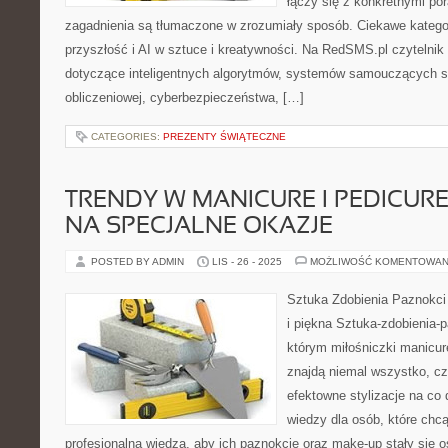
łączy się z konkretnymi po
zagadnienia są tłumaczone w zrozumiały sposób. Ciekawe kateg
przyszłość i AI w sztuce i kreatywności. Na RedSMS.pl czytelnik 
dotyczące inteligentnych algorytmów, systemów samouczących się
obliczeniowej, cyberbezpieczeństwa, […]
CATEGORIES:
PREZENTY ŚWIĄTECZNE
TRENDY W MANICURE I PEDICUR
NA SPECJALNE OKAZJE
POSTED BY ADMIN
LIS - 26 - 2025
MOŻLIWOŚĆ KOMENTOWAN
Sztuka Zdobienia Paznokci
i piękna Sztuka-zdobienia-p
którym miłośniczki manicure
znajdą niemal wszystko, cz
efektowne stylizacje na co 
wiedzy dla osób, które chc
profesjonalną wiedzą, aby ich paznokcie oraz make-up stały się o