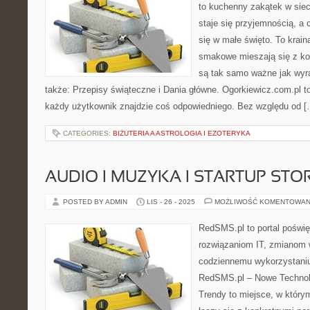
to kuchenny zakątek w siec
staje się przyjemnością, a 
się w małe święto. To krai
smakowe mieszają się z kol
są tak samo ważne jak wyr
także: Przepisy świąteczne i Dania główne. Ogorkiewicz.com.pl to 
każdy użytkownik znajdzie coś odpowiedniego. Bez względu od [
CATEGORIES:
BIŻUTERIA A ASTROLOGIA I EZOTERYKA
AUDIO I MUZYKA I STARTUP STO
POSTED BY ADMIN
LIS - 26 - 2025
MOŻLIWOŚĆ KOMENTOWAN
RedSMS.pl to portal poświ
rozwiązaniom IT, zmianom 
codziennemu wykorzystaniu
RedSMS.pl – Nowe Technolo
Trendy to miejsce, w który