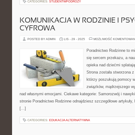
CATEGORIES:
STUDENTWPODROZY
KOMUNIKACJA W RODZINIE I PS
CYFROWA
POSTED BY ADMIN
LIS - 29 - 2025
MOŻLIWOŚĆ KOMENTOWAN
Poradnictwo Rodzinne to mi
się sercem przekazu, a nau
opieka nad dziećmi splatają
Strona została stworzona z
którzy poszukują pomocy 
związków, mądrzejszego wy
nad własnymi emocjami. Ciekawe kategorie: Samorozwój i nawyki i
stronie Poradnictwo Rodzinne odnajdziesz szczegółowe artykuły, kt
[…]
CATEGORIES:
EDUKACJA ALTERNATYWNA