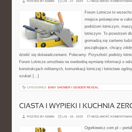
POSTED BY ADMIN
LIS - 27 - 2025
MOŻLIWOŚĆ KOMENTOWAN
Forum Lotnicze to wszechs
miejsce poświęcone w całoś
podróżom lotniczym, maszy
lotniczym. To przestrzeń dl
gromadzą się zarówno ludzie
początkujące, chcący zdob
dzielić się doświadczeniami. Polecamy: Przyszłość podróży lotnic
Forum Lotnicze umożliwia na swobodną wymianę informacji o odr
konstrukcjach militarnych, komunikacji lotniczej i lotnictwie og
szukać […]
CATEGORIES:
BABY SHOWER I GENDER REVEAL
CIASTA I WYPIEKI I KUCHNIA ZE
POSTED BY ADMIN
LIS - 26 - 2025
MOŻLIWOŚĆ KOMENTOWAN
Ogorkiewicz.com.pl – port