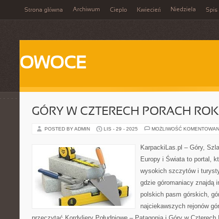
Archiwum
Niedziela
Strona główna
Ciepło
Kwiecień
Spis 
OWOCE
GÓRY W CZTERECH PORACH RO
POSTED BY ADMIN
LIS - 29 - 2025
MOŻLIWOŚĆ KOMENTOWAN
KarpackiLas.pl – Góry, Szl
Europy i Świata to portal, k
wysokich szczytów i turysty
gdzie góromaniacy znajdą i
polskich pasm górskich, gó
najciekawszych rejonów gór
przeczytać Kordyliery Południowe – Patagonia i Góry w Czterech