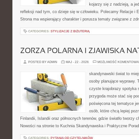
kojarzy się z nadzieją, a j
refleksji nad tym, co dzieje się w człowieku. Polecamy Relacje i E
Strona ma wspierający charakter i porusza tematy związane z zd
CATEGORIES:
STYLIZACJE Z BIŻUTERIĄ
ZORZA POLARNA I ZJAWISKA NA
POSTED BY ADMIN
MAJ - 22 - 2026
MOŻLIWOŚĆ KOMENTOWA
skandynawski świat to miejs
osoby planujące wyprawy. 
czyste krajobrazy spotyka s
przygoda może stać się poc
poświęcona tej tematyce jes
osób, które chcą lepiej poz
Finlandii, Islandii oraz północnych terenów, gdzie światło tworzy 
Nowości na stronie to Kuchnia Skandynawska i Praktyczne Porad
CATEGORIES:
PYTANIA OD CZYTELNIKÓW