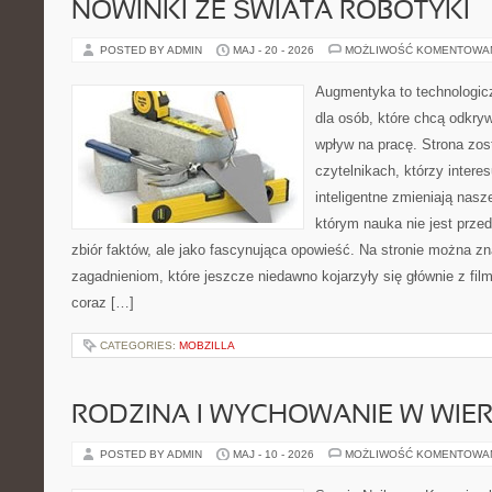
NOWINKI ZE ŚWIATA ROBOTYKI
POSTED BY ADMIN
MAJ - 20 - 2026
MOŻLIWOŚĆ KOMENTOWA
Augmentyka to technologicz
dla osób, które chcą odkryw
wpływ na pracę. Strona zos
czytelnikach, którzy intere
inteligentne zmieniają nasz
którym nauka nie jest prze
zbiór faktów, ale jako fascynująca opowieść. Na stronie można z
zagadnieniom, które jeszcze niedawno kojarzyły się głównie z fil
coraz […]
CATEGORIES:
MOBZILLA
RODZINA I WYCHOWANIE W WIE
POSTED BY ADMIN
MAJ - 10 - 2026
MOŻLIWOŚĆ KOMENTOWA