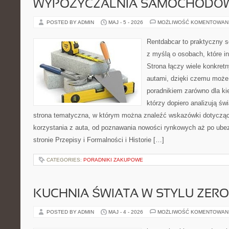
WYPOŻYCZALNIA SAMOCHODÓ
POSTED BY ADMIN
MAJ - 5 - 2026
MOŻLIWOŚĆ KOMENTOWAN
Rentdabcar to praktyczny s
z myślą o osobach, które i
Strona łączy wiele konkre
autami, dzięki czemu może
poradnikiem zarówno dla kie
którzy dopiero analizują ś
strona tematyczna, w którym można znaleźć wskazówki dotyczą
korzystania z auta, od poznawania nowości rynkowych aż po ube
stronie Przepisy i Formalności i Historie […]
CATEGORIES:
PORADNIKI ZAKUPOWE
KUCHNIA ŚWIATA W STYLU ZER
POSTED BY ADMIN
MAJ - 4 - 2026
MOŻLIWOŚĆ KOMENTOWAN