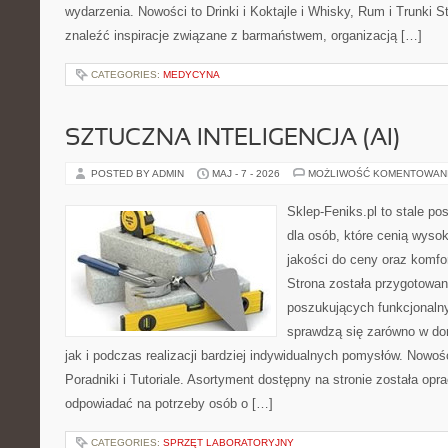
wydarzenia. Nowości to Drinki i Koktajle i Whisky, Rum i Trunki 
znaleźć inspiracje związane z barmaństwem, organizacją […]
CATEGORIES:
MEDYCYNA
SZTUCZNA INTELIGENCJA (AI)
POSTED BY ADMIN
MAJ - 7 - 2026
MOŻLIWOŚĆ KOMENTOWAN
Sklep-Feniks.pl to stale po
dla osób, które cenią wyso
jakości do ceny oraz komfor
Strona została przygotowa
poszukujących funkcjonalny
sprawdzą się zarówno w d
jak i podczas realizacji bardziej indywidualnych pomysłów. Nowośc
Poradniki i Tutoriale. Asortyment dostępny na stronie została op
odpowiadać na potrzeby osób o […]
CATEGORIES:
SPRZĘT LABORATORYJNY