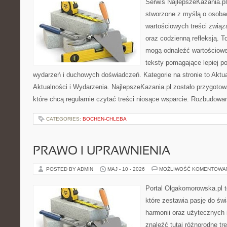
Serwis NajlepszeKazania.p
stworzone z myślą o osobac
wartościowych treści związ
oraz codzienną refleksją. T
mogą odnaleźć wartościowe
teksty pomagające lepiej 
wydarzeń i duchowych doświadczeń. Kategorie na stronie to Aktua
Aktualności i Wydarzenia. NajlepszeKazania.pl zostało przygoto
które chcą regularnie czytać treści niosące wsparcie. Rozbudowa
CATEGORIES:
BOCHEN-CHLEBA
PRAWO I UPRAWNIENIA
POSTED BY ADMIN
MAJ - 10 - 2026
MOŻLIWOŚĆ KOMENTOWA
Portal Olgakomorowska.pl 
które zestawia pasję do świ
harmonii oraz użytecznych 
znaleźć tutaj różnorodne tre