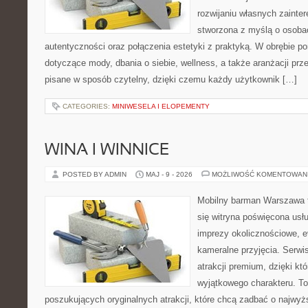
rozwijaniu własnych zainte
stworzona z myślą o osobac
autentyczności oraz połączenia estetyki z praktyką. W obrębie p
dotyczące mody, dbania o siebie, wellness, a także aranżacji prze
pisane w sposób czytelny, dzięki czemu każdy użytkownik […]
CATEGORIES:
MINIWESELA I ELOPEMENTY
WINA I WINNICE
POSTED BY ADMIN
MAJ - 9 - 2026
MOŻLIWOŚĆ KOMENTOWAN
Mobilny barman Warszawa t
się witryna poświęcona us
imprezy okolicznościowe, e
kameralne przyjęcia. Serwis
atrakcji premium, dzięki k
wyjątkowego charakteru. To
poszukujących oryginalnych atrakcji, które chcą zadbać o najw