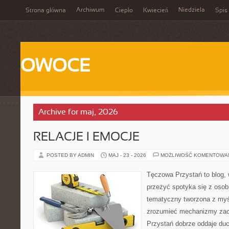
Archiwum
Niedziela
Strona główna
Ciepło
Kwiecień
Spis 
OWOCE
Archive for maj, 2026
RELACJE I EMOCJE
POSTED BY ADMIN
MAJ - 23 - 2026
MOŻLIWOŚĆ KOMENTOWA
Tęczowa Przystań to blog, 
przeżyć spotyka się z osobi
tematyczny tworzona z myś
zrozumieć mechanizmy za
Przystań dobrze oddaje du