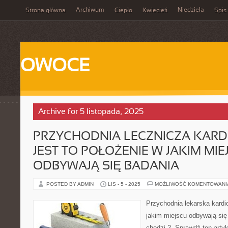
Archiwum
Niedziela
Strona główna
Ciepło
Kwiecień
Spis 
OWOCE
Archive for 5 listopada, 2025
PRZYCHODNIA LECZNICZA KARD
JEST TO POŁOŻENIE W JAKIM MIE
ODBYWAJĄ SIĘ BADANIA
POSTED BY ADMIN
LIS - 5 - 2025
MOŻLIWOŚĆ KOMENTOWAN
Przychodnia lekarska kardio
jakim miejscu odbywają się
chodzi 2. Sprawdź ten artyk