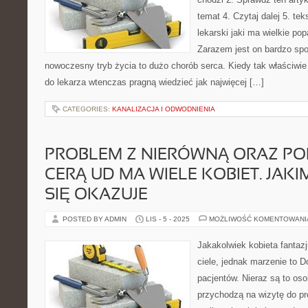
temat 4. Czytaj dalej 5. te
lekarski jaki ma wielkie po
Zarazem jest on bardzo sp
nowoczesny tryb życia to dużo chorób serca. Kiedy tak właściwie
do lekarza wtenczas pragną wiedzieć jak najwięcej […]
CATEGORIES:
KANALIZACJA I ODWODNIENIA
PROBLEM Z NIERÓWNĄ ORAZ P
CERĄ UD MA WIELE KOBIET. JAK
SIĘ OKAZUJE
POSTED BY ADMIN
LIS - 5 - 2025
MOŻLIWOŚĆ KOMENTOWAN
Jakakolwiek kobieta fantazj
ciele, jednak marzenie to 
pacjentów. Nieraz są to oso
przychodzą na wizytę do pro